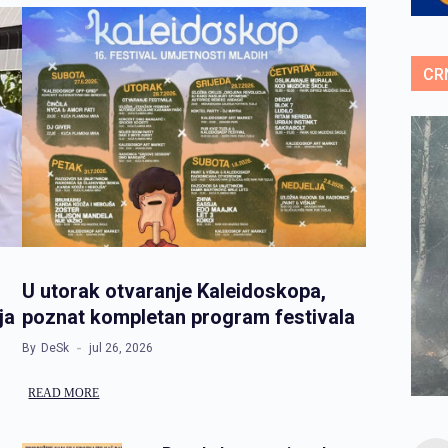
CR
U utorak otvaranje Kaleidoskopa,
ja
poznat kompletan program festivala
By
DeSk
jul 26, 2026
READ MORE