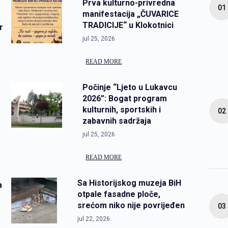
Prva kulturno-privredna
manifestacija „ČUVARICE
TRADICIJE“ u Klokotnici
r
jul 25, 2026
READ MORE
Počinje “Ljeto u Lukavcu
2026”: Bogat program
kulturnih, sportskih i
zabavnih sadržaja
jul 25, 2026
READ MORE
Sa Historijskog muzeja BiH
a
otpale fasadne ploče,
srećom niko nije povrijeđen
jul 22, 2026