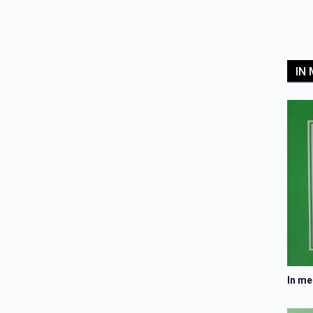
IN
In m