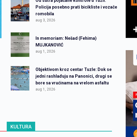
Od sutra pojačane kontrole u Tuzli:
Policija posebno prati bicikliste i vozače
romobila
aug 3, 2026
In memoriam: Nešad (Fehima)
MUJKANOVIĆ
aug 1, 2026
Objektivom kroz centar Tuzle: Dok se
,
jedni rashlađuju na Panonici, drugi se
bore sa vrućinama na vrelom asfaltu
aug 1, 2026
KULTURA