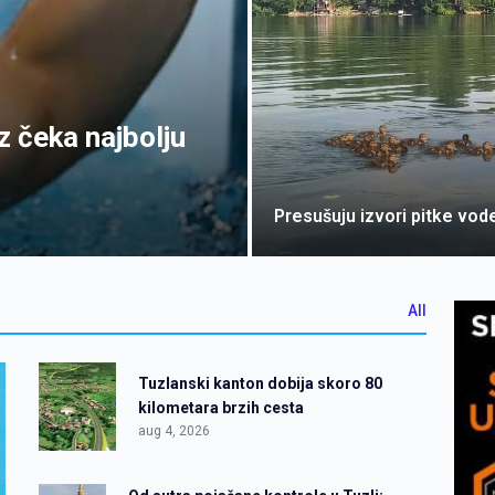
z čeka najbolju
Presušuju izvori pitke vod
All
Tuzlanski kanton dobija skoro 80
kilometara brzih cesta
aug 4, 2026