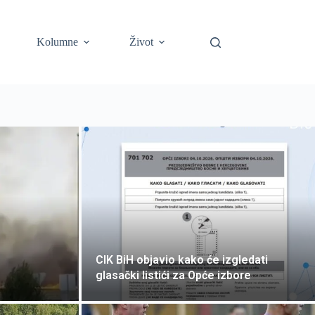
Kolumne
Život
CIK BiH objavio kako će izgledati
glasački listići za Opće izbore