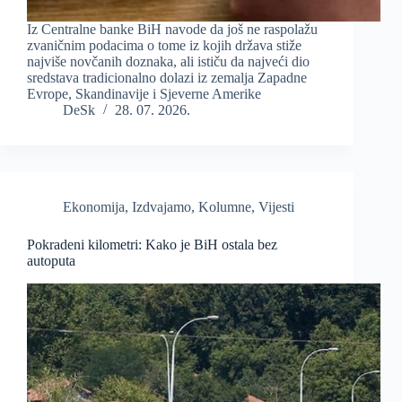
Iz Centralne banke BiH navode da još ne raspolažu
zvaničnim podacima o tome iz kojih država stiže
najviše novčanih doznaka, ali ističu da najveći dio
sredstava tradicionalno dolazi iz zemalja Zapadne
Evrope, Skandinavije i Sjeverne Amerike
DeSk
28. 07. 2026.
Ekonomija
,
Izdvajamo
,
Kolumne
,
Vijesti
Pokradeni kilometri: Kako je BiH ostala bez
autoputa