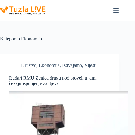
Skip
to
content
Kategorija
Ekonomija
Društvo
,
Ekonomija
,
Izdvajamo
,
Vijesti
Rudari RMU Zenica drugu noć proveli u jami,
čekaju ispunjenje zahtjeva