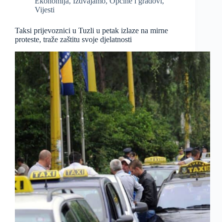
Ekonomija
,
Izdvajamo
,
Općine i gradovi
,
Vijesti
Taksi prijevoznici u Tuzli u petak izlaze na mirne
proteste, traže zaštitu svoje djelatnosti