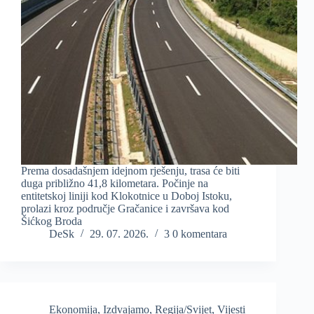
Prema dosadašnjem idejnom rješenju, trasa će biti
duga približno 41,8 kilometara. Počinje na
entitetskoj liniji kod Klokotnice u Doboj Istoku,
prolazi kroz područje Gračanice i završava kod
Šićkog Broda
DeSk
29. 07. 2026.
3 0 komentara
Ekonomija
,
Izdvajamo
,
Regija/Svijet
,
Vijesti