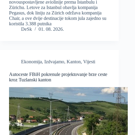
novouspostavljene aviolinije prema Istanbulu i
Zürichu. Letove za Istanbul obavlja kompanija
Pegasus, dok liniju za Zürich održava kompanija
Chair, a ove dvije destinacije tokom jula zajedno su
koristila 3.388 putnika
DeSk
01. 08. 2026.
Ekonomija
,
Izdvajamo
,
Kanton
,
Vijesti
Autoceste FBiH pokrenule projektovanje brze ceste
kroz Tuzlanski kanton