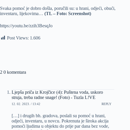
Svaka pomoć je dobro došla, poručili su: u hrani, odjeći, obući,
inventaru, lijekovima…
(TL – Foto: Screenshot)
https://youtu.be/zzih3BesqJo
Post Views:
1.606
2 0 komentara
Ljepša priča iz Krojčice (4): Puštena voda, uskoro
struja, treba radne snage! (Foto) - Tuzla L!VE
12. 02. 2023. / 13:42
REPLY
[…] i drugih bh. gradova, poslali su pomoć u hrani,
odjeći, inventaru, u novcu. Pokrenuta je široka akcija
pomoći ljudima u objektu do prije par dana bez vode,