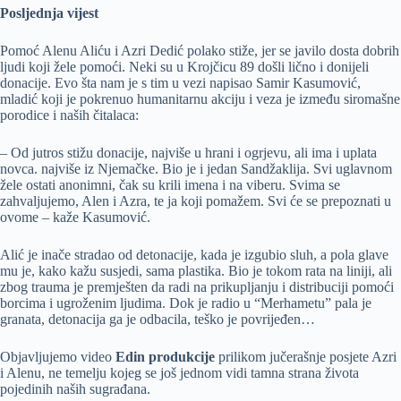
Posljednja vijest
Pomoć Alenu Aliću i Azri Dedić polako stiže, jer se javilo dosta dobrih
ljudi koji žele pomoći. Neki su u Krojčicu 89 došli lično i donijeli
donacije. Evo šta nam je s tim u vezi napisao Samir Kasumović,
mladić koji je pokrenuo humanitarnu akciju i veza je između siromašne
porodice i naših čitalaca:
– Od jutros stižu donacije, najviše u hrani i ogrjevu, ali ima i uplata
novca. najviše iz Njemačke. Bio je i jedan Sandžaklija. Svi uglavnom
žele ostati anonimni, čak su krili imena i na viberu. Svima se
zahvaljujemo, Alen i Azra, te ja koji pomažem. Svi će se prepoznati u
ovome – kaže Kasumović.
Alić je inače stradao od detonacije, kada je izgubio sluh, a pola glave
mu je, kako kažu susjedi, sama plastika. Bio je tokom rata na liniji, ali
zbog trauma je premješten da radi na prikupljanju i distribuciji pomoći
borcima i ugroženim ljudima. Dok je radio u “Merhametu” pala je
granata, detonacija ga je odbacila, teško je povrijeđen…
Objavljujemo video
Edin produkcije
prilikom jučerašnje posjete Azri
i Alenu, ne temelju kojeg se još jednom vidi tamna strana života
pojedinih naših sugrađana.