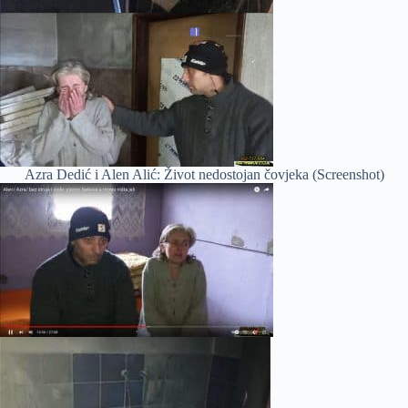
Azra Dedić i Alen Alić: Život nedostojan čovjeka (Screenshot)