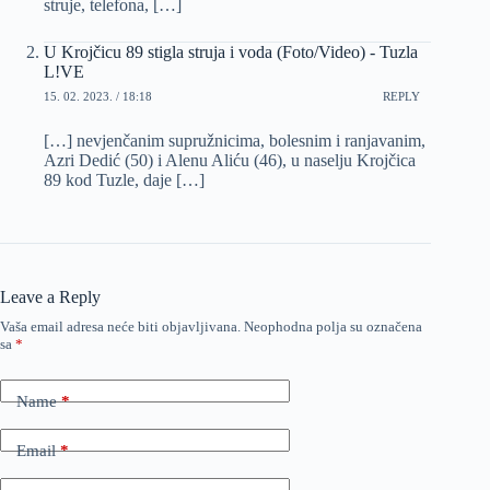
struje, telefona, […]
U Krojčicu 89 stigla struja i voda (Foto/Video) - Tuzla
L!VE
15. 02. 2023. / 18:18
REPLY
[…] nevjenčanim supružnicima, bolesnim i ranjavanim,
Azri Dedić (50) i Alenu Aliću (46), u naselju Krojčica
89 kod Tuzle, daje […]
Leave a Reply
Vaša email adresa neće biti objavljivana.
Neophodna polja su označena
sa
*
Name
*
Email
*