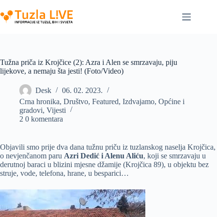
Skip
to
content
Tužna priča iz Krojčice (2): Azra i Alen se smrzavaju, piju
lijekove, a nemaju šta jesti! (Foto/Video)
Desk
06. 02. 2023.
Crna hronika
,
Društvo
,
Featured
,
Izdvajamo
,
Općine i
gradovi
,
Vijesti
2 0 komentara
Objavili smo prije dva dana tužnu priču iz tuzlanskog naselja Krojčica,
o nevjenčanom paru
Azri Dedić i Alenu Aliću
, koji se smrzavaju u
derutnoj baraci u blizini mjesne džamije (Krojčica 89), u objektu bez
struje, vode, telefona, hrane, u besparici…