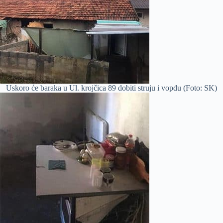
Uskoro će baraka u Ul. krojčica 89 dobiti struju i vopdu (Foto: SK)