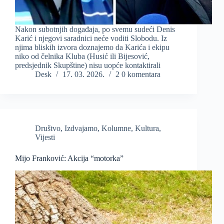
Nakon subotnjih događaja, po svemu sudeći Denis
Karić i njegovi saradnici neće voditi Slobodu. Iz
njima bliskih izvora doznajemo da Karića i ekipu
niko od čelnika Kluba (Husić ili Bijesović,
predsjednik Skupštine) nisu uopće kontaktirali
Desk
17. 03. 2026.
2 0 komentara
Društvo
,
Izdvajamo
,
Kolumne
,
Kultura
,
Vijesti
Mijo Franković: Akcija “motorka”