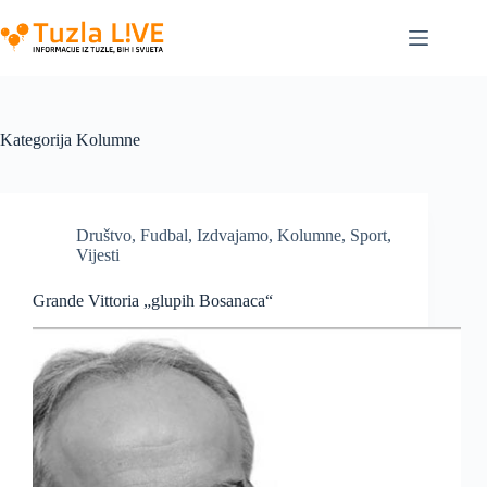
Skip
to
content
Kategorija
Kolumne
Društvo
,
Fudbal
,
Izdvajamo
,
Kolumne
,
Sport
,
Vijesti
Grande Vittoria „glupih Bosanaca“