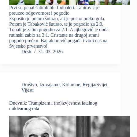
Prvi su penal šutirali bh. fudbaleri. Tahirović je
preuzeo odgovornost i pogodio.
Esposito je potom šutirao, ali je pucao preko gola.
Potom je Tabaković šutirao, te je pogodio za 2:0.
Tonali je zatim pogodio za 2:1. Alajbegović je onda
rutinski zabio za 3:1. Cristante na drugoj strani
pogodo prečku. Bajraktarević pogađa i vodi nas na
Svjetsko prvenstvo!
Desk
31. 03. 2026.
Društvo
,
Izdvajamo
,
Kolumne
,
Regija/Svijet
,
Vijesti
Dnevnik: Trampizam i (ne)izvjesnost fatalnog
nuklearnog rata