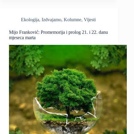
Ekologija
,
Izdvajamo
,
Kolumne
,
Vijesti
Mijo Franković: Promemorija i prolog 21. i 22. danu
mjeseca marta