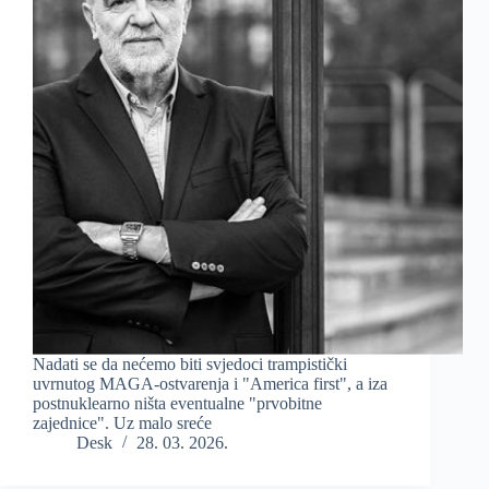
Nadati se da nećemo biti svjedoci trampistički
uvrnutog MAGA-ostvarenja i "America first", a iza
postnuklearno ništa eventualne "prvobitne
zajednice". Uz malo sreće
Desk
28. 03. 2026.