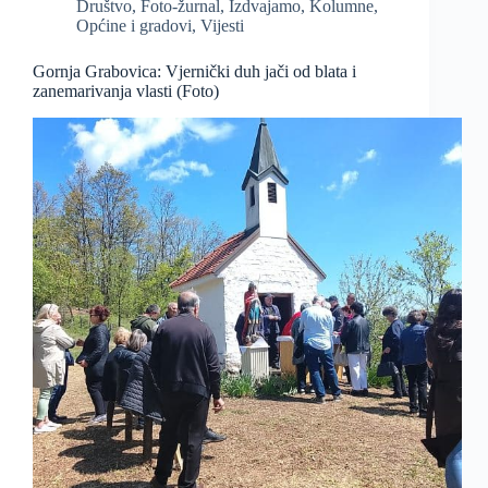
Društvo
,
Foto-žurnal
,
Izdvajamo
,
Kolumne
,
Općine i gradovi
,
Vijesti
Gornja Grabovica: Vjernički duh jači od blata i
zanemarivanja vlasti (Foto)