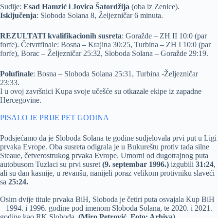
Sudije:
Esad Hamzić i Jovica Šatordžija
(oba iz Zenice).
Isključenja
: Sloboda Solana 8, Željezničar 6 minuta.
REZULTATI kvalifikacionih susreta
: Goražde – ZH II 10:0 (par
forfe). Četvrtfinale: Bosna – Krajina 30:25, Turbina – ZH I 10:0 (par
forfe), Borac – Željezničar 25:32, Sloboda Solana – Goražde 29:19.
Polufinale
: Bosna – Sloboda Solana 25:31, Turbina -Željezničar
23:33.
I u ovoj završnici Kupa svoje učešće su otkazale ekipe iz zapadne
Hercegovine.
PISALO JE PRIJE PET GODINA
Podsjećamo da je Sloboda Solana te godine sudjelovala prvi put u Ligi
prvaka Evrope. Oba susreta odigrala je u Bukureštu protiv tada silne
Steaue, četverostrukog prvaka Evrope. Umorni od dugotrajnog puta
autobusom Tuzlaci su prvi susret
(9. septembar 1996.)
izgubili
31:24
,
ali su dan kasnije, u revanšu, nanijeli poraz velikom protivniku slaveći
sa
25:24.
Osim dvije titule prvaka BiH, Sloboda je četiri puta osvajala Kup BiH
– 1994. i 1996. godine pod imenom Sloboda Solana, te 2020. i 2021.
godine kao RK Sloboda.
(Miro Petrović, Foto: Arhiva)