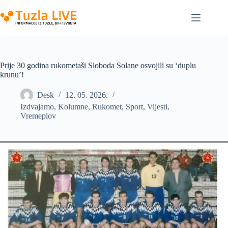
Skip
to
content
Prije 30 godina rukometaši Sloboda Solane osvojili su ‘duplu
krunu’!
Desk
12. 05. 2026.
Izdvajamo
,
Kolumne
,
Rukomet
,
Sport
,
Vijesti
,
Vremeplov