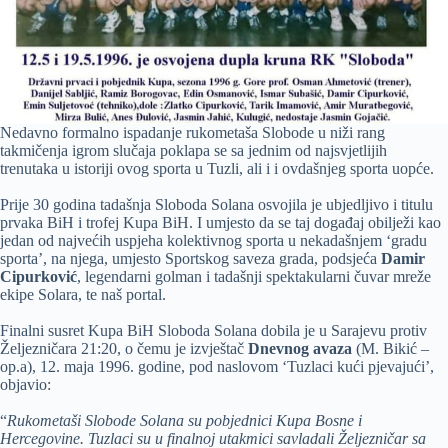
Nedavno formalno ispadanje rukometaša Slobode u niži rang
takmičenja igrom slučaja poklapa se sa jednim od najsvjetlijih
trenutaka u istoriji ovog sporta u Tuzli, ali i i ovdašnjeg sporta uopće.
Prije 30 godina tadašnja Sloboda Solana osvojila je ubjedljivo i titulu
prvaka BiH i trofej Kupa BiH. I umjesto da se taj događaj obilježi kao
jedan od najvećih uspjeha kolektivnog sporta u nekadašnjem ‘gradu
sporta’, na njega, umjesto Sportskog saveza grada, podsjeća
Damir
Cipurković
, legendarni golman i tadašnji spektakularni čuvar mreže
ekipe Solara, te naš portal.
Finalni susret Kupa BiH Sloboda Solana dobila je u Sarajevu protiv
Željezničara 21:20, o čemu je izvještač
Dnevnog avaza
(M. Bikić –
op.a), 12. maja 1996. godine, pod naslovom ‘Tuzlaci kući pjevajući’,
objavio:
“
Rukometaši Slobode Solana su pobjednici Kupa Bosne i
Hercegovine. Tuzlaci su u finalnoj utakmici savladali Željezničar sa