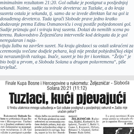
minimalnim rezultatom 21:20. Gol odluke je postignut u posljednjoj
sekundi. Naime, sudije su svirale deveterac za Tuzlake, a do kraja
susreta ostala je sekunda, tj. samo da se izvede direktan šut na gol iz
dosuđenog deveterca. Tada igrači Slobode prave jedno kratko
dodavanje prema Edinu Osmanoviću i ovaj postiže pobjedonosni gol.
Sudije priznaju gol i sviraju kraj susreta. Dolazi do nemilih scena po
terenu. Rukovodstvo Željezničara interveniše kod delegata da je gol
neregularan i naja-
vljuju žalbu na završen susret. Na kraju gledaoci su ostali uskraćeni za
ceremoniju svečane dodjele pehara, koji nije predat pobjedničkoj ekipi
iz nerazumljivih razloga. Inače, susret je bio fer i korektan. “Željo” je
bio bolji u prvom, a Sloboda Solana u drugom poluvremenu
“, piše
izvještač.