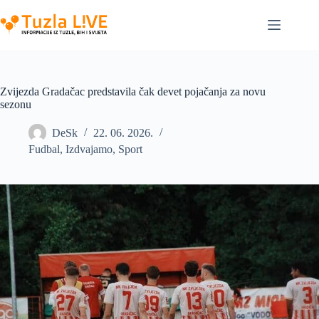
Skip
to
content
Zvijezda Gradačac predstavila čak devet pojačanja za novu
sezonu
DeSk
22. 06. 2026.
Fudbal
,
Izdvajamo
,
Sport