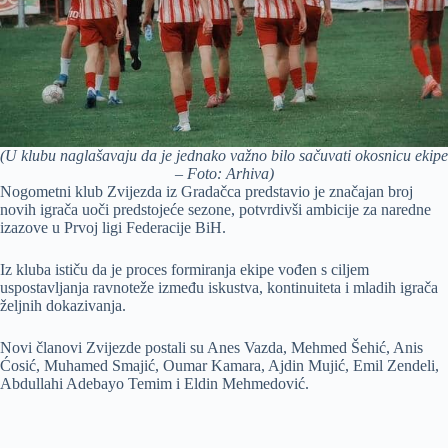
(U klubu naglašavaju da je jednako važno bilo sačuvati okosnicu ekipe
– Foto: Arhiva)
Nogometni klub Zvijezda iz Gradačca predstavio je značajan broj
novih igrača uoči predstojeće sezone, potvrdivši ambicije za naredne
izazove u Prvoj ligi Federacije BiH.
Iz kluba ističu da je proces formiranja ekipe vođen s ciljem
uspostavljanja ravnoteže između iskustva, kontinuiteta i mladih igrača
željnih dokazivanja.
Novi članovi Zvijezde postali su Anes Vazda, Mehmed Šehić, Anis
Ćosić, Muhamed Smajić, Oumar Kamara, Ajdin Mujić, Emil Zendeli,
Abdullahi Adebayo Temim i Eldin Mehmedović.