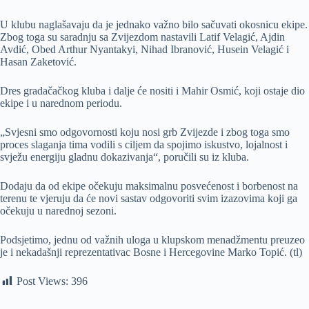
U klubu naglašavaju da je jednako važno bilo sačuvati okosnicu ekipe.
Zbog toga su saradnju sa Zvijezdom nastavili Latif Velagić, Ajdin
Avdić, Obed Arthur Nyantakyi, Nihad Ibranović, Husein Velagić i
Hasan Zaketović.
Dres gradačačkog kluba i dalje će nositi i Mahir Osmić, koji ostaje dio
ekipe i u narednom periodu.
„Svjesni smo odgovornosti koju nosi grb Zvijezde i zbog toga smo
proces slaganja tima vodili s ciljem da spojimo iskustvo, lojalnost i
svježu energiju gladnu dokazivanja“, poručili su iz kluba.
Dodaju da od ekipe očekuju maksimalnu posvećenost i borbenost na
terenu te vjeruju da će novi sastav odgovoriti svim izazovima koji ga
očekuju u narednoj sezoni.
Podsjetimo, jednu od važnih uloga u klupskom menadžmentu preuzeo
je i nekadašnji reprezentativac Bosne i Hercegovine Marko Topić. (tl)
Post Views:
396