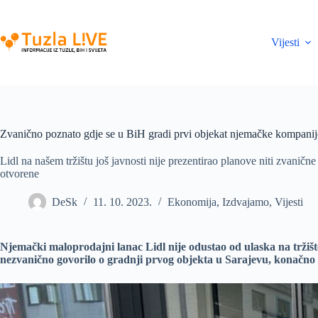
Skip
to
content
Vijesti
Zvanično poznato gdje se u BiH gradi prvi objekat njemačke kompanij
Lidl na našem tržištu još javnosti nije prezentirao planove niti zvaničn
otvorene
DeSk
11. 10. 2023.
Ekonomija
,
Izdvajamo
,
Vijesti
Njemački maloprodajni lanac Lidl nije odustao od ulaska na tržiš
nezvanično govorilo o gradnji prvog objekta u Sarajevu, konačno su