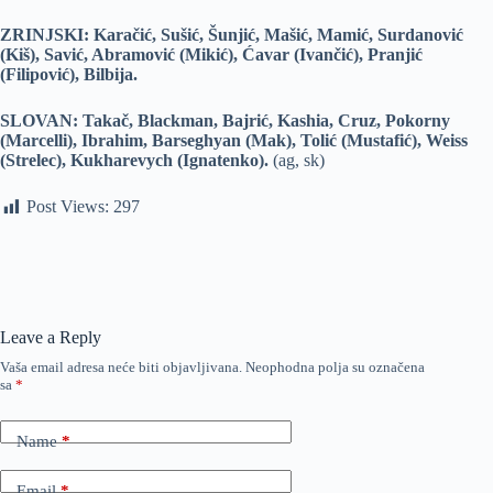
ZRINJSKI: Karačić, Sušić, Šunjić, Mašić, Mamić, Surdanović
(Kiš), Savić, Abramović (Mikić), Ćavar (Ivančić), Pranjić
(Filipović), Bilbija.
SLOVAN: Takač, Blackman, Bajrić, Kashia, Cruz, Pokorny
(Marcelli), Ibrahim, Barseghyan (Mak), Tolić (Mustafić), Weiss
(Strelec), Kukharevych (Ignatenko).
(ag, sk)
Post Views:
297
Leave a Reply
Vaša email adresa neće biti objavljivana.
Neophodna polja su označena
sa
*
Name
*
Email
*