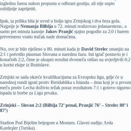
izglednu šansu nakon propusta u odbrani gostiju, ali nije uspio
ozbiljnije zaprijetiti.
Ipak, ta prilika bila je uvod u bolju igru Zrinjskog i dva brza gola.
Najprije je
Nemanja Bilbija
u 72. minuti realizovao jedanaesterac, a
samo pet minuta kasnije
Jakov Pranjić
sjajno pogodio za 2:0 i barem
privremeno vratio tračak nade domaćima.
No, sve je bilo riješeno u 80. minuti kada je
David Strelec
smanjio na
2:1 i potvrdio plasman Slovana u narednu fazu. Isti igrač postavio je i
konačnih 2:2, čime je ukupni rezultat dvomeča otišao na uvjerljivih 6:2
u korist ekipe iz Bratislave.
Zrinjski se sada okreće kvalifikacijama za Evropsku ligu, gdje će u
narednoj rundi igrati protiv Breidablika s Islanda – tima koji je u prvom
meču protiv Lecha doživio težak poraz rezultatom 7:1 i gotovo sigurno
ispada iz borbe za Ligu prvaka.
Zrinjski – Slovan 2:2 (Bilbija 72’ penal, Pranjić 76’ – Strelec 80’ i
87’)
Stadion Pod Bijelim brijegom u Mostaru. Glavni sudija: Arda
Kardeşler (Turska).