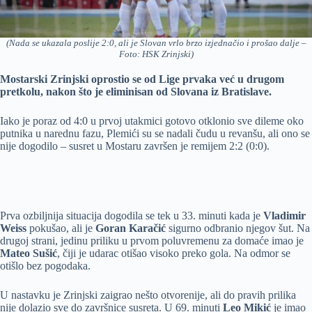
(Nada se ukazala poslije 2:0, ali je Slovan vrlo brzo izjednačio i prošao dalje –
Foto: HSK Zrinjski)
Mostarski Zrinjski oprostio se od Lige prvaka već u drugom
pretkolu, nakon što je eliminisan od Slovana iz Bratislave.
Iako je poraz od 4:0 u prvoj utakmici gotovo otklonio sve dileme oko
putnika u narednu fazu, Plemići su se nadali čudu u revanšu, ali ono se
nije dogodilo – susret u Mostaru završen je remijem 2:2 (0:0).
Prva ozbiljnija situacija dogodila se tek u 33. minuti kada je
Vladimir
Weiss
pokušao, ali je
Goran Karačić
sigurno odbranio njegov šut. Na
drugoj strani, jedinu priliku u prvom poluvremenu za domaće imao je
Mateo Sušić
, čiji je udarac otišao visoko preko gola. Na odmor se
otišlo bez pogodaka.
U nastavku je Zrinjski zaigrao nešto otvorenije, ali do pravih prilika
nije dolazio sve do završnice susreta. U 69. minuti
Leo Mikić
je imao