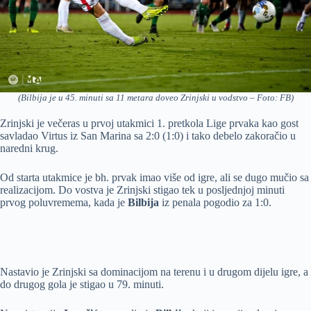
(Bilbija je u 45. minuti sa 11 metara doveo Zrinjski u vodstvo – Foto: FB)
Zrinjski je večeras u prvoj utakmici 1. pretkola Lige prvaka kao gost
savladao Virtus iz San Marina sa 2:0 (1:0) i tako debelo zakoračio u
naredni krug.
Od starta utakmice je bh. prvak imao više od igre, ali se dugo mučio sa
realizacijom. Do vostva je Zrinjski stigao tek u posljednjoj minuti
prvog poluvremema, kada je
Bilbija
iz penala pogodio za 1:0.
Nastavio je Zrinjski sa dominacijom na terenu i u drugom dijelu igre, a
do drugog gola je stigao u 79. minuti.