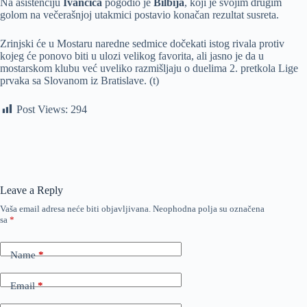
Na asistenciju
Ivančića
pogodio je
Bilbija
, koji je svojim drugim
golom na večerašnjoj utakmici postavio konačan rezultat susreta.
Zrinjski će u Mostaru naredne sedmice dočekati istog rivala protiv
kojeg će ponovo biti u ulozi velikog favorita, ali jasno je da u
mostarskom klubu već uveliko razmišljaju o duelima 2. pretkola Lige
prvaka sa Slovanom iz Bratislave. (t)
Post Views:
294
Leave a Reply
Vaša email adresa neće biti objavljivana.
Neophodna polja su označena
sa
*
Name
*
Email
*