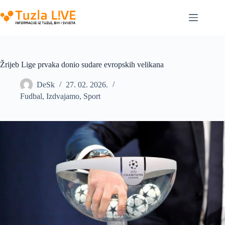
Skip
to
content
Žrijeb Lige prvaka donio sudare evropskih velikana
DeSk
27. 02. 2026.
Fudbal
,
Izdvajamo
,
Sport