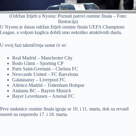
(Održan žrijeb u Nyonu: Poznati parovi osmine finala – Foto:
Ilustracija)
U Nyonu je danas održan žrijeb osmine finala UEFA Champions
League, a voljom kuglica dobili smo nekoliko atraktivnih duela.
U ovoj fazi takmičenja sastat će se:
Real Madrid – Manchester City
Bodo Glimt – Sporting CP
Paris Saint-Germain – Chelsea FC
Newcastle United – FC Barcelona
Galatasaray – Liverpool FC
Atletico Madrid – Tottenham Hotspur
Atalanta BC – Bayern Munich
Bayer Leverkusen – Arsenal FC
Prve utakmice osmine finala igraju se 10. i 11. marta, dok su revanš
susreti na rasporedu 17. i 18. marta.