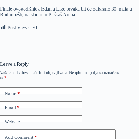
Finale ovogodišnjeg izdanja Lige prvaka bit će odigrano 30. maja u
Budimpešti, na stadionu Puškaš Arena.
Post Views:
301
Leave a Reply
Vaša email adresa neće biti objavljivana.
Neophodna polja su označena
sa
*
Name
*
Email
*
Website
Add Comment
*