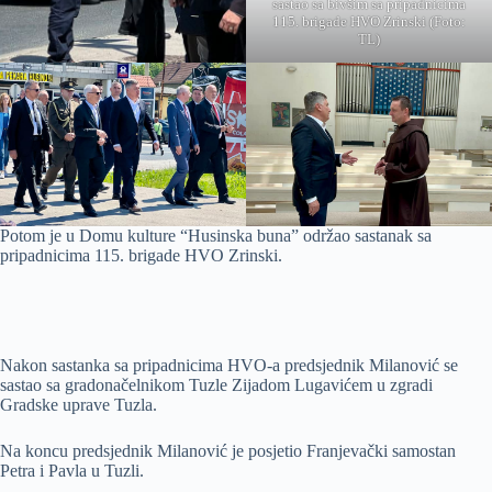
sastao sa bivšim sa pripadnicima
115. brigade HVO Zrinski (Foto:
TL)
Potom je u Domu kulture “Husinska buna” održao sastanak sa
pripadnicima 115. brigade HVO Zrinski.
Nakon sastanka sa pripadnicima HVO-a predsjednik Milanović se
sastao sa gradonačelnikom Tuzle Zijadom Lugavićem u zgradi
Gradske uprave Tuzla.
Na koncu predsjednik Milanović je posjetio Franjevački samostan
Petra i Pavla u Tuzli.