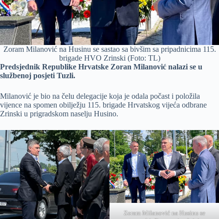
Zoram Milanović na Husinu se sastao sa bivšim sa pripadnicima 115.
brigade HVO Zrinski (Foto: TL)
Predsjednik Republike Hrvatske Zoran Milanović nalazi se u
službenoj posjeti Tuzli.
Milanović je bio na čelu delegacije koja je odala počast i položila
vijence na spomen obilježju 115. brigade Hrvatskog vijeća odbrane
Zrinski u prigradskom naselju Husino.
Zoram Milanović na Husinu se