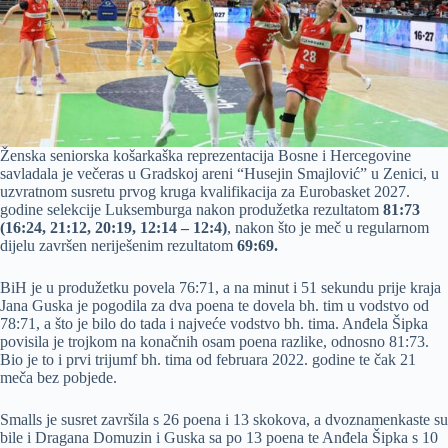
Ženska seniorska košarkaška reprezentacija Bosne i Hercegovine
savladala je večeras u Gradskoj areni “Husejin Smajlović” u Zenici, u
uzvratnom susretu prvog kruga kvalifikacija za Eurobasket 2027.
godine selekcije Luksemburga nakon produžetka rezultatom
81:73
(16:24, 21:12, 20:19, 12:14 – 12:4)
, nakon što je meč u regularnom
dijelu završen neriješenim rezultatom
69:69.
BiH je u produžetku povela 76:71, a na minut i 51 sekundu prije kraja
Jana Guska je pogodila za dva poena te dovela bh. tim u vodstvo od
78:71, a što je bilo do tada i najveće vodstvo bh. tima. Anđela Šipka
povisila je trojkom na konačnih osam poena razlike, odnosno 81:73.
Bio je to i prvi trijumf bh. tima od februara 2022. godine te čak 21
meča bez pobjede.
Smalls je susret završila s 26 poena i 13 skokova, a dvoznamenkaste su
bile i Dragana Domuzin i Guska sa po 13 poena te Anđela Šipka s 10