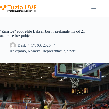
Skip
to
content
“Zmajice” pobijedile Luksemburg i prekinule niz od 21
utakmice bez pobjede!
Desk
17. 03. 2026.
Izdvajamo
,
Košarka
,
Reprezentacije
,
Sport