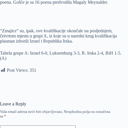
poena. Gošće je sa 16 poena predvodila Magaly Meynalder.
“Zmajice” su, ipak, ove kvalifikacije okončale na posljednjem,
četvrtom mjestu u grupi A, iz koje su u naredni krug kvalifikacija
plasman izborili Izrael i Republika Irska.
Tabela grupe A: Izrael 6-0, Luksemburg 3-3, R. Irska 2-4, BiH 1-5.
(A)
Post Views:
351
Leave a Reply
Vaša email adresa neće biti objavljivana.
Neophodna polja su označena
sa
*