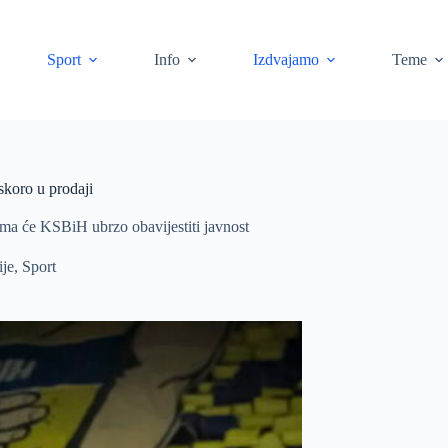
Sport
Info
Izdvajamo
Teme
skoro u prodaji
ima će KSBiH ubrzo obavijestiti javnost
ije
,
Sport