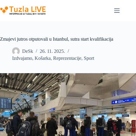
Skip
to
content
Zmajevi jutros otputovali u Istanbul, sutra start kvalifikacija
DeSk
26. 11. 2025.
Izdvajamo
,
Košarka
,
Reprezentacije
,
Sport