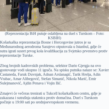
(Reprezentacija BiH putuje oslabljena na duel s Turskom – Foto:
KSBIH)
Košarkaška reprezentacija Bosne i Hercegovine jutros je sa
Međunarodnog aerodroma Sarajevo otputovala u Istanbul, gdje će
sutra igrati susret prvog kola kvalifikacija za Svjetsko prvenstvo protiv
reprezentacije Turske.
Zbog brojnih kadrovskih problema, selektor Dario Gjergja na ovo
gostovanje vodi ukupno 11 igrača. Na spisku putnika nalaze se: Xavier
Castaneda, Faruk Duvnjak, Adnan Arslanagić, Tarik Hrelja, Adin
Vrabac, Amar Alibegović, Stefan Simanić, Nikola Marić, Emir
Sulejmanović, Ajdin Penava i Vojin Ilić.
Zmajevi će večeras trenirati u Tukcell košarkaškom centru, gdje je
zakazana i sutrašnja utakmica protiv domaćina. Duel s Turskom
počinje u 19:00 sati po srednjoevropskom vremenu.