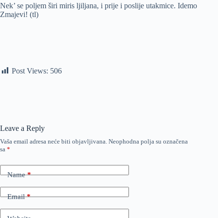
Nek’ se poljem širi miris ljiljana, i prije i poslije utakmice. Idemo
Zmajevi! (tl)
Post Views:
506
Leave a Reply
Vaša email adresa neće biti objavljivana.
Neophodna polja su označena
sa
*
Name
*
Email
*