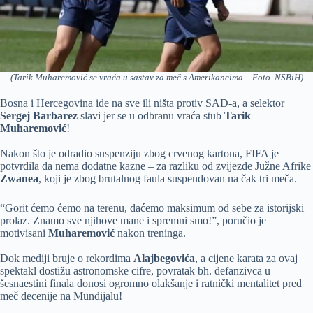
(Tarik Muharemović se vraća u sastav za meč s Amerikancima – Foto. NSBiH)
Bosna i Hercegovina ide na sve ili ništa protiv SAD-a, a selektor
Sergej Barbarez
slavi jer se u odbranu vraća stub
Tarik
Muharemović
!
Nakon što je odradio suspenziju zbog crvenog kartona, FIFA je
potvrdila da nema dodatne kazne – za razliku od zvijezde Južne Afrike
Zwanea
, koji je zbog brutalnog faula suspendovan na čak tri meča.
“Gorit ćemo ćemo na terenu, daćemo maksimum od sebe za istorijski
prolaz. Znamo sve njihove mane i spremni smo!”, poručio je
motivisani
Muharemović
nakon treninga.
Dok mediji bruje o rekordima
Alajbegovića
, a cijene karata za ovaj
spektakl dostižu astronomske cifre, povratak bh. defanzivca u
šesnaestini finala donosi ogromno olakšanje i ratnički mentalitet pred
meč decenije na Mundijalu!