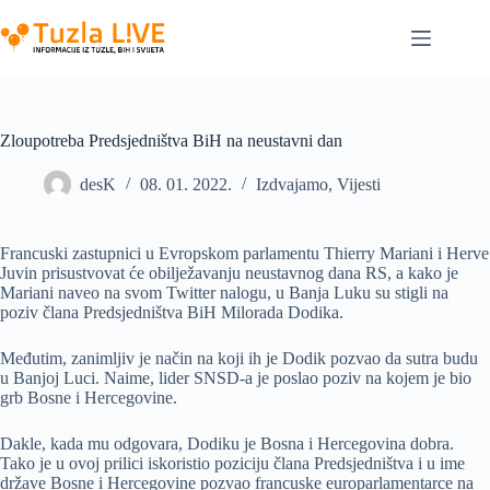
Skip
to
content
Zloupotreba Predsjedništva BiH na neustavni dan
desK
08. 01. 2022.
Izdvajamo
,
Vijesti
Francuski zastupnici u Evropskom parlamentu Thierry Mariani i Herve
Juvin prisustvovat će obilježavanju neustavnog dana RS, a kako je
Mariani naveo na svom Twitter nalogu, u Banja Luku su stigli na
poziv člana Predsjedništva BiH Milorada Dodika.
Međutim, zanimljiv je način na koji ih je Dodik pozvao da sutra budu
u Banjoj Luci. Naime, lider SNSD-a je poslao poziv na kojem je bio
grb Bosne i Hercegovine.
Dakle, kada mu odgovara, Dodiku je Bosna i Hercegovina dobra.
Tako je u ovoj prilici iskoristio poziciju člana Predsjedništva i u ime
države Bosne i Hercegovine pozvao francuske europarlamentarce na