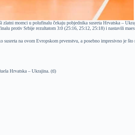
i zlatni momci u polufinalu čekaju pobjednika susreta Hrvatska – Ukra
finalu protiv Srbije rezultatom 3:0 (25:16, 25:12, 25:18) i nastavili mae
liko susreta na ovom Evropskom prvenstvu, a posebno impresivno je što ni
duela Hrvatska – Ukrajina. (tl)