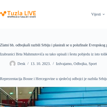
Skip
to
content
Vijesti
Zlatni bh. odbojkaši razbili Srbiju i plasirali se u polufinale Evropskog
Izabranici Ifeta Mahmutovića su tako upisali i šestu pobjedu iz isto t
Desk
13. 10. 2023.
Izdvajamo
,
Odbojka
,
Sport
Reprezentacija Bosne i Hercegovine u sjedećoj odbojci je razbila Srbiju