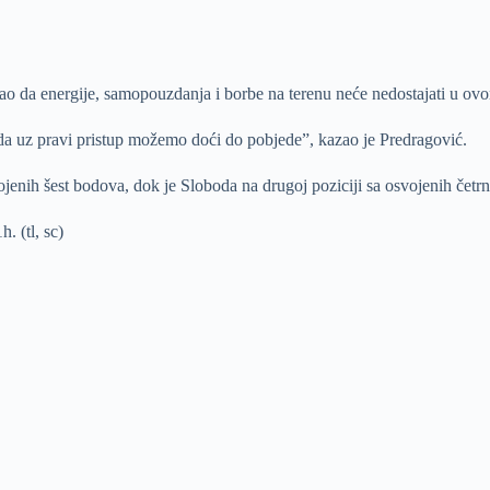
kao da energije, samopouzdanja i borbe na terenu neće nedostajati u ovo
da uz pravi pristup možemo doći do pobjede”, kazao je Predragović.
jenih šest bodova, dok je Sloboda na drugoj poziciji sa osvojenih četrn
. (tl, sc)