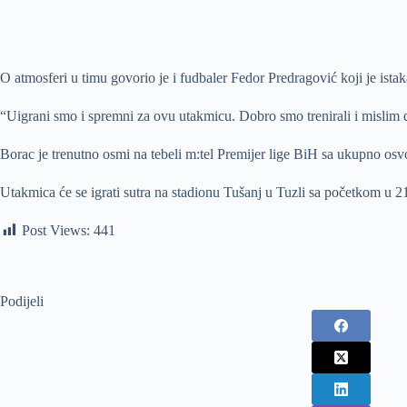
O atmosferi u timu govorio je i fudbaler Fedor Predragović koji je ista
“Uigrani smo i spremni za ovu utakmicu. Dobro smo trenirali i mislim 
Borac je trenutno osmi na tebeli m:tel Premijer lige BiH sa ukupno osvo
Utakmica će se igrati sutra na stadionu Tušanj u Tuzli sa početkom u 21h
Post Views:
441
Podijeli