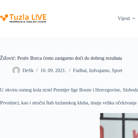
Skip
to
content
Vijesti
Žižović: Protiv Borca ćemo zasigurno doći do dobrog rezultata
DeSk
10. 09. 2021.
Fudbal
,
Izdvajamo
,
Sport
U okviru osmog kola m:tel Premijer lige Bosne i Hercegovine, Sloboda
Prvotimci, kao i stručni štab tuzlanskog kluba, imaju velika očekivanja 