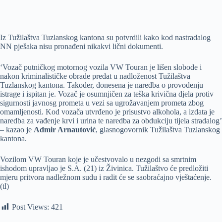
Iz Tužilaštva Tuzlanskog kantona su potvrdili kako kod nastradalog
NN pješaka nisu pronađeni nikakvi lični dokumenti.
‘Vozač putničkog motornog vozila VW Touran je lišen slobode i
nakon kriminalističke obrade predat u nadloženost Tužilaštva
Tuzlanskog kantona. Također, donesena je naredba o provođenju
istrage i ispitan je. Vozač je osumnjičen za teška krivična djela protiv
sigurnosti javnosg prometa u vezi sa ugrožavanjem prometa zbog
omamljenosti. Kod vozača utvrđeno je prisustvo alkohola, a izdata je
naredba za vađenje krvi i urina te naredba za obdukciju tijela stradalog’
– kazao je
Admir Arnautović
, glasnogovornik Tužilaštva Tuzlanskog
kantona.
Vozilom VW Touran koje je učestvovalo u nezgodi sa smrtnim
ishodom upravljao je S.A. (21) iz Živinica. Tužilaštvo će predložiti
mjeru pritvora nadležnom sudu i radit će se saobraćajno vještaćenje.
(tl)
Post Views:
421