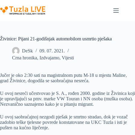
Skip
to
content
Živinice: Pijani 21-godišnjak automobilom usmrtio pješaka
DeSk
09. 07. 2021.
Crna hronika
,
Izdvajamo
,
Vijesti
Jučer je oko 2:30 sati na magistralnom putu M-18 u mjestu Maline,
grad Živinice, dogodila se saobraćajna nesreća.
U ovoj nesreći učestvovao je S. A., rođen 2000. godine iz Živinica koji
je upravljajući sa pmv. marke VW Touran i NN osoba (muška osoba).
Nezvanično saznajemo kako je u pitanju migrant.
U ovoj saobraćajnoj nezgodi pješak je smrtno stradao, dok je vozač
zadobio teške tjelesne povrede konstatovane na UKC Tuzla i isti je
pušten na kućno liječenje.