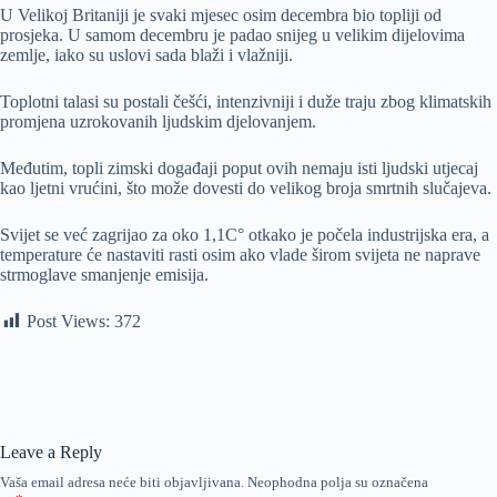
U Velikoj Britaniji je svaki mjesec osim decembra bio topliji od
prosjeka. U samom decembru je padao snijeg u velikim dijelovima
zemlje, iako su uslovi sada blaži i vlažniji.
Toplotni talasi su postali češći, intenzivniji i duže traju zbog klimatskih
promjena uzrokovanih ljudskim djelovanjem.
Međutim, topli zimski događaji poput ovih nemaju isti ljudski utjecaj
kao ljetni vrućini, što može dovesti do velikog broja smrtnih slučajeva.
Svijet se već zagrijao za oko 1,1C° otkako je počela industrijska era, a
temperature će nastaviti rasti osim ako vlade širom svijeta ne naprave
strmoglave smanjenje emisija.
Post Views:
372
Leave a Reply
Vaša email adresa neće biti objavljivana.
Neophodna polja su označena