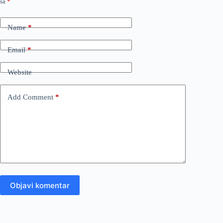
sa
*
Name
*
Email
*
Website
Add Comment
*
Objavi komentar