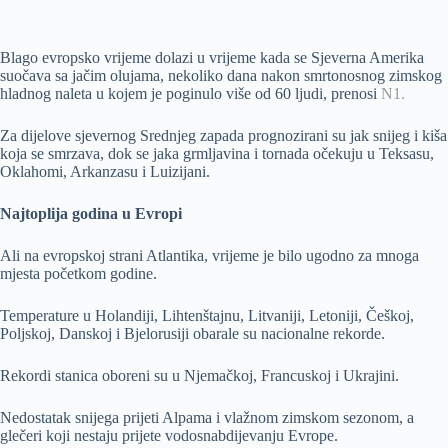
Blago evropsko vrijeme dolazi u vrijeme kada se Sjeverna Amerika
suočava sa jačim olujama, nekoliko dana nakon smrtonosnog zimskog
hladnog naleta u kojem je poginulo više od 60 ljudi, prenosi
N1.
Za dijelove sjevernog Srednjeg zapada prognozirani su jak snijeg i kiša
koja se smrzava, dok se jaka grmljavina i tornada očekuju u Teksasu,
Oklahomi, Arkanzasu i Luizijani.
Najtoplija godina u Evropi
Ali na evropskoj strani Atlantika, vrijeme je bilo ugodno za mnoga
mjesta početkom godine.
Temperature u Holandiji, Lihtenštajnu, Litvaniji, Letoniji, Češkoj,
Poljskoj, Danskoj i Bjelorusiji obarale su nacionalne rekorde.
Rekordi stanica oboreni su u Njemačkoj, Francuskoj i Ukrajini.
Nedostatak snijega prijeti Alpama i vlažnom zimskom sezonom, a
glečeri koji nestaju prijete vodosnabdijevanju Evrope.