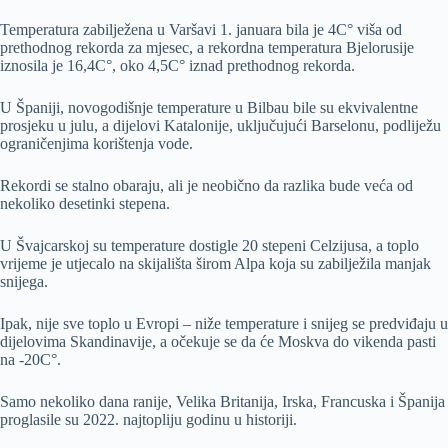
Temperatura zabilježena u Varšavi 1. januara bila je 4C° viša od
prethodnog rekorda za mjesec, a rekordna temperatura Bjelorusije
iznosila je 16,4C°, oko 4,5C° iznad prethodnog rekorda.
U Španiji, novogodišnje temperature u Bilbau bile su ekvivalentne
prosjeku u julu, a dijelovi Katalonije, uključujući Barselonu, podliježu
ograničenjima korištenja vode.
Rekordi se stalno obaraju, ali je neobično da razlika bude veća od
nekoliko desetinki stepena.
U Švajcarskoj su temperature dostigle 20 stepeni Celzijusa, a toplo
vrijeme je utjecalo na skijališta širom Alpa koja su zabilježila manjak
snijega.
Ipak, nije sve toplo u Evropi – niže temperature i snijeg se predviđaju u
dijelovima Skandinavije, a očekuje se da će Moskva do vikenda pasti
na -20C°.
Samo nekoliko dana ranije, Velika Britanija, Irska, Francuska i Španija
proglasile su 2022. najtopliju godinu u historiji.