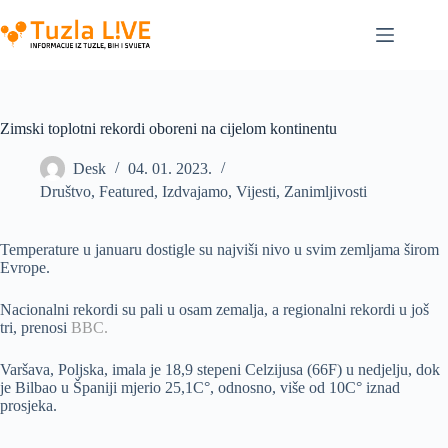
Skip
to
content
Zimski toplotni rekordi oboreni na cijelom kontinentu
Desk
04. 01. 2023.
Društvo
,
Featured
,
Izdvajamo
,
Vijesti
,
Zanimljivosti
Temperature u januaru dostigle su najviši nivo u svim zemljama širom
Evrope.
Nacionalni rekordi su pali u osam zemalja, a regionalni rekordi u još
tri, prenosi
BBC.
Varšava, Poljska, imala je 18,9 stepeni Celzijusa (66F) u nedjelju, dok
je Bilbao u Španiji mjerio 25,1C°, odnosno, više od 10C° iznad
prosjeka.