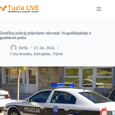
Skip
to
content
Zeničkoj policiji prijavljeno silovanje 16-godišnjakinje u
gradskom parku
DeSk
23. 04. 2024.
Crna hronika
,
Izdvajamo
,
Vijesti