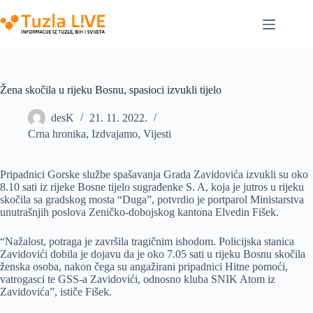
Skip
to
content
Žena skočila u rijeku Bosnu, spasioci izvukli tijelo
desK
21. 11. 2022.
Crna hronika
,
Izdvajamo
,
Vijesti
Pripadnici Gorske službe spašavanja Grada Zavidovića izvukli su oko
8.10 sati iz rijeke Bosne tijelo sugrađenke S. A, koja je jutros u rijeku
skočila sa gradskog mosta “Duga”, potvrdio je portparol Ministarstva
unutrašnjih poslova Zeničko-dobojskog kantona Elvedin Fišek.
“Nažalost, potraga je završila tragičnim ishodom. Policijska stanica
Zavidovići dobila je dojavu da je oko 7.05 sati u rijeku Bosnu skočila
ženska osoba, nakon čega su angažirani pripadnici Hitne pomoći,
vatrogasci te GSS-a Zavidovići, odnosno kluba SNIK Atom iz
Zavidovića”, ističe Fišek.