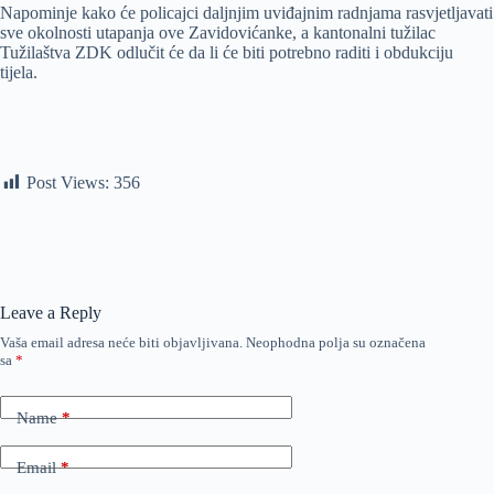
Napominje kako će policajci daljnjim uviđajnim radnjama rasvjetljavati
sve okolnosti utapanja ove Zavidovićanke, a kantonalni tužilac
Tužilaštva ZDK odlučit će da li će biti potrebno raditi i obdukciju
tijela.
Post Views:
356
Leave a Reply
Vaša email adresa neće biti objavljivana.
Neophodna polja su označena
sa
*
Name
*
Email
*