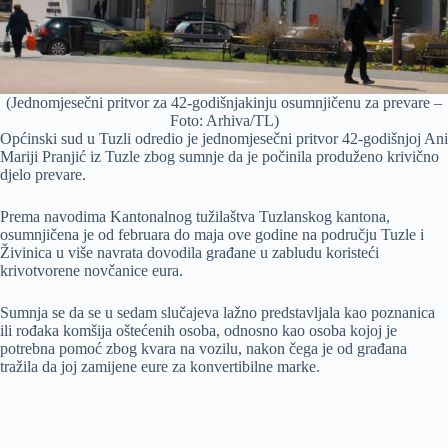
(Jednomjesečni pritvor za 42-godišnjakinju osumnjičenu za prevare –
Foto: Arhiva/TL)
Općinski sud u Tuzli odredio je jednomjesečni pritvor 42-godišnjoj Ani
Mariji Pranjić iz Tuzle zbog sumnje da je počinila produženo krivično
djelo prevare.
Prema navodima Kantonalnog tužilaštva Tuzlanskog kantona,
osumnjičena je od februara do maja ove godine na području Tuzle i
Živinica u više navrata dovodila građane u zabludu koristeći
krivotvorene novčanice eura.
Sumnja se da se u sedam slučajeva lažno predstavljala kao poznanica
ili rođaka komšija oštećenih osoba, odnosno kao osoba kojoj je
potrebna pomoć zbog kvara na vozilu, nakon čega je od građana
tražila da joj zamijene eure za konvertibilne marke.