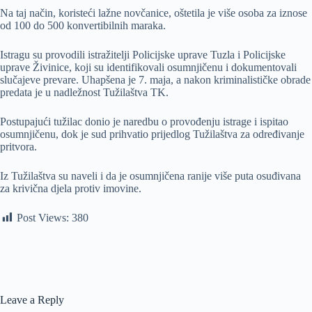
Na taj način, koristeći lažne novčanice, oštetila je više osoba za iznose
od 100 do 500 konvertibilnih maraka.
Istragu su provodili istražitelji Policijske uprave Tuzla i Policijske
uprave Živinice, koji su identifikovali osumnjičenu i dokumentovali
slučajeve prevare. Uhapšena je 7. maja, a nakon kriminalističke obrade
predata je u nadležnost Tužilaštva TK.
Postupajući tužilac donio je naredbu o provođenju istrage i ispitao
osumnjičenu, dok je sud prihvatio prijedlog Tužilaštva za određivanje
pritvora.
Iz Tužilaštva su naveli i da je osumnjičena ranije više puta osuđivana
za krivična djela protiv imovine.
Post Views:
380
Leave a Reply