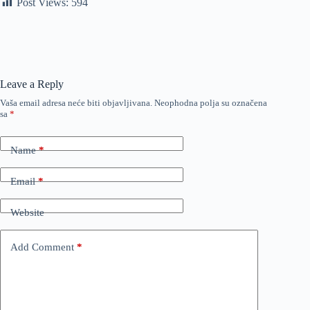
Post Views:
594
Leave a Reply
Vaša email adresa neće biti objavljivana.
Neophodna polja su označena
sa
*
Name
*
Email
*
Website
Add Comment
*