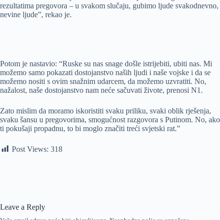
rezultatima pregovora – u svakom slučaju, gubimo ljude svakodnevno,
nevine ljude”, rekao je.
Potom je nastavio: “Ruske su nas snage došle istrijebiti, ubiti nas. Mi
možemo samo pokazati dostojanstvo naših ljudi i naše vojske i da se
možemo nositi s ovim snažnim udarcem, da možemo uzvratiti. No,
nažalost, naše dostojanstvo nam neće sačuvati živote, prenosi N1.
Zato mislim da moramo iskoristiti svaku priliku, svaki oblik rješenja,
svaku šansu u pregovorima, smogućnost razgovora s Putinom. No, ako
ti pokušaji propadnu, to bi moglo značiti treći svjetski rat.”
Post Views:
318
Leave a Reply