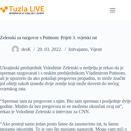
Skip
to
content
Zelenski za razgovor s Putinom: Prijeti 3. svjetski rat
desK
20. 03. 2022.
Izdvajamo
,
Vijesti
Ukrajinski predsjednik Volodimir Zelenski u nedjelju je rekao da je
spreman razgovarati i s ruskim predsjednikom Vladimirom Putinom,
ali je upozorio da ako pokušaji pregovora propadnu, to može značiti
još oštriji sukob između dvije zemlje koji može dovesti do trećeg
svjetskog rata.
“Spreman sam za pregovore s njim. Bio sam spreman i posljednje dvije
godine. Mislim da bez pregovora ni ne možemo okončati ovaj rat”,
rekao je Volodimir Zelenski u intervjuu za CNN.
“Ako postoji samo jedan posto šanse da zaustavimo rat, tu šansu
moramo iskoristiti. To je ono što moramo napraviti. Mogu vam reći o