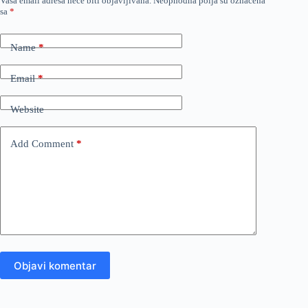
Vaša email adresa neće biti objavljivana.
Neophodna polja su označena
sa
*
Name
*
Email
*
Website
Add Comment
*
Objavi komentar