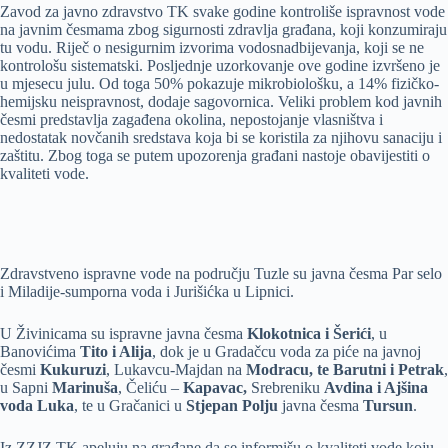
Zavod za javno zdravstvo TK svake godine kontroliše ispravnost vode
na javnim česmama zbog sigurnosti zdravlja građana, koji konzumiraju
tu vodu. Riječ o nesigurnim izvorima vodosnadbijevanja, koji se ne
kontrološu sistematski. Posljednje uzorkovanje ove godine izvršeno je
u mjesecu julu. Od toga 50% pokazuje mikrobiološku, a 14% fizičko-
hemijsku neispravnost, dodaje sagovornica. Veliki problem kod javnih
česmi predstavlja zagađena okolina, nepostojanje vlasništva i
nedostatak novčanih sredstava koja bi se koristila za njihovu sanaciju i
zaštitu. Zbog toga se putem upozorenja građani nastoje obavijestiti o
kvaliteti vode.
Zdravstveno ispravne vode na području Tuzle su javna česma Par selo
i Miladije-sumporna voda i Jurišićka u Lipnici.
U Živinicama su ispravne javna česma
Klokotnica i Šerići
, u
Banovićima
Tito i Alija
, dok je u Gradačcu voda za piće na javnoj
česmi
Kukuruzi
, Lukavcu-Majdan na
Modracu, te Barutni i Petrak
,
u Sapni
Marinuša
, Čeliću –
Kapavac,
Srebreniku
Avdina i Ajšina
voda Luka
, te u Gračanici u
Stjepan Polju
javna česma
Tursun
.
Iz ZZJZ TK apeluju na građane da se informišu o kvaliteti vode koju