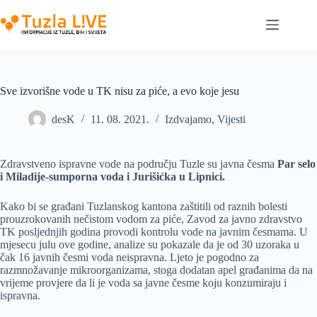
Skip
to
content
Sve izvorišne vode u TK nisu za piće, a evo koje jesu
desK
11. 08. 2021.
Izdvajamo
,
Vijesti
Zdravstveno ispravne vode na području Tuzle su javna česma
Par selo
i Miladije-sumporna voda i Jurišićka u Lipnici.
Kako bi se građani Tuzlanskog kantona zaštitili od raznih bolesti
prouzrokovanih nečistom vodom za piće, Zavod za javno zdravstvo
TK posljednjih godina provodi kontrolu vode na javnim česmama. U
mjesecu julu ove godine, analize su pokazale da je od 30 uzoraka u
čak 16 javnih česmi voda neispravna. Ljeto je pogodno za
razmnožavanje mikroorganizama, stoga dodatan apel građanima da na
vrijeme provjere da li je voda sa javne česme koju konzumiraju i
ispravna.