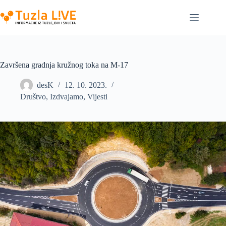
Skip
to
content
Završena gradnja kružnog toka na M-17
desK
12. 10. 2023.
Društvo
,
Izdvajamo
,
Vijesti