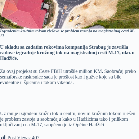
Izgrađenim kružnim tokom rješava se problem zastoja na magistralnoj cesti M-
17
U skladu sa zadatim rokovima kompanija Strabag je završila
radove izgradnje kružnog tok na magistralnoj cesti M-17, ulaz u
Hadžiće.
Za ovaj projekat su Ceste FBiH utrošile million KM
.
Saobraćaj preko
semaforske raskrsnice sada je prošlost kao i gužve koje su bile
evidentne u špicama i tokom vikenda.
Uz ranije izgrađeni kružni tok u centru, novim kružnim tokom riješen
je problem zastoja u saobraćaju kako u Hadžićima tako i prilikom
uključivanja na M-17, saopćeno je iz Općine Hadžići.
Post Views:
407