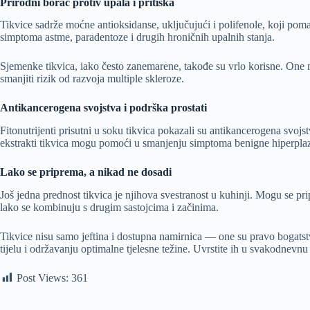
Prirodni borac protiv upala i pritiska
Tikvice sadrže moćne antioksidanse, uključujući i polifenole, koji poma
simptoma astme, paradentoze i drugih hroničnih upalnih stanja.
Sjemenke tikvica, iako često zanemarene, takođe su vrlo korisne. One m
smanjiti rizik od razvoja multiple skleroze.
Antikancerogena svojstva i podrška prostati
Fitonutrijenti prisutni u soku tikvica pokazali su antikancerogena svoj
ekstrakti tikvica mogu pomoći u smanjenju simptoma benigne hiperplazi
Lako se priprema, a nikad ne dosadi
Još jedna prednost tikvica je njihova svestranost u kuhinji. Mogu se 
lako se kombinuju s drugim sastojcima i začinima.
Tikvice nisu samo jeftina i dostupna namirnica — one su pravo bogatst
tijelu i održavanju optimalne tjelesne težine. Uvrstite ih u svakodnevn
Post Views:
361