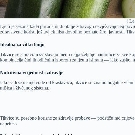
( La
Ljeto je sezona kada priroda nudi obilje zdravog i osvježavajućeg pov
zdravstvene koristi još uvijek nisu dovoljno poznate široj javnosti. Tik
Idealna za vitku liniju
Tikvice se s pravom svrstavaju među najpoželjnije namirnice za sve koj
kombinacija čini ih odličnim izborom za ljetnu ishranu — lako zasite, 
Nutritivna vrijednost i zdravlje
Iako sadrže manje vode od krastavaca, tikvice su znatno bogatije vitamin
mišića i živčanog sistema.
Tikvice su posebno korisne za zdravlje probave — podstiču rad crijeva,
napetost.