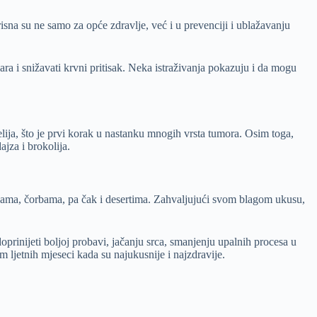
isna su ne samo za opće zdravlje, već i u prevenciji i ublažavanju
ra i snižavati krvni pritisak. Neka istraživanja pokazuju i da mogu
elija, što je prvi korak u nastanku mnogih vrsta tumora. Osim toga,
jza i brokolija.
upama, čorbama, pa čak i desertima. Zahvaljujući svom blagom ukusu,
rinijeti boljoj probavi, jačanju srca, smanjenju upalnih procesa u
 ljetnih mjeseci kada su najukusnije i najzdravije.