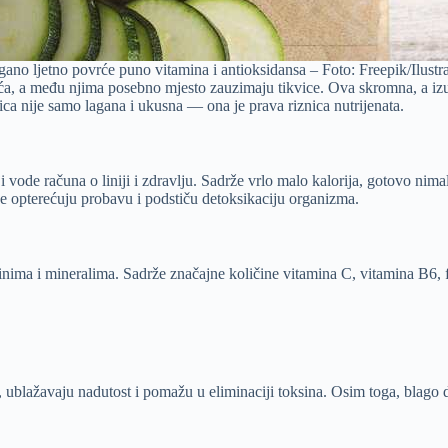
gano ljetno povrće puno vitamina i antioksidansa – Foto: Freepik/Ilustra
rća, a među njima posebno mjesto zauzimaju tikvice. Ova skromna, a izu
vica nije samo lagana i ukusna — ona je prava riznica nutrijenata.
i vode računa o liniji i zdravlju. Sadrže vrlo malo kalorija, gotovo n
ne opterećuju probavu i podstiču detoksikaciju organizma.
ima i mineralima. Sadrže značajne količine vitamina C, vitamina B6, fola
 ublažavaju nadutost i pomažu u eliminaciji toksina. Osim toga, blago d