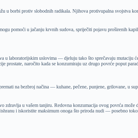
žu u borbi protiv slobodnih radikala. Njihova protivupalna svojstva kor
ogu pomoći u jačanju krvnih sudova, spriječiti pojavu proširenih kapila
stva u laboratorijskim uslovima — djeluju tako što sprečavaju mutaciju ć
je prostate, naročito kada se konzumiraju uz drugo povrće poput parada
pripremati na bezbroj načina — kuhane, pečene, punjene, grilovane, u s
vo zdravlja u vašem tanjiru. Redovna konzumacija ovog povrća može dop
u ishranu i iskoristite maksimum onoga što priroda nudi — posebno tokom