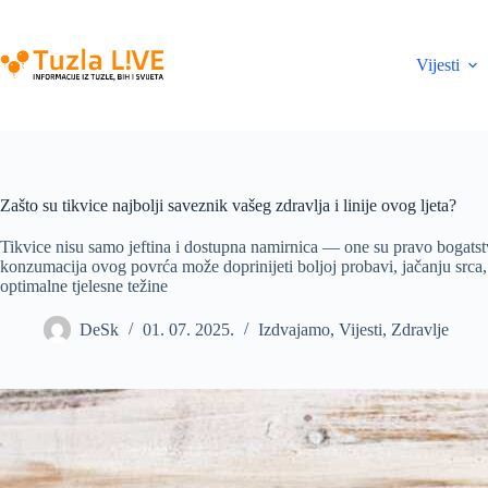
Skip
to
content
Vijesti
Zašto su tikvice najbolji saveznik vašeg zdravlja i linije ovog ljeta?
Tikvice nisu samo jeftina i dostupna namirnica — one su pravo bogatst
konzumacija ovog povrća može doprinijeti boljoj probavi, jačanju srca,
optimalne tjelesne težine
DeSk
01. 07. 2025.
Izdvajamo
,
Vijesti
,
Zdravlje