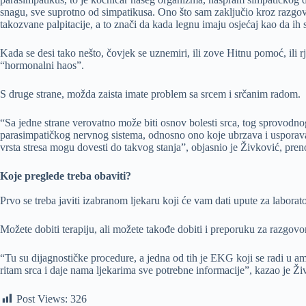
snagu, sve suprotno od simpatikusa. Ono što sam zaključio kroz razgovo
takozvane palpitacije, a to znači da kada legnu imaju osjećaj kao da ih 
Kada se desi tako nešto, čovjek se uznemiri, ili zove Hitnu pomoć, ili 
“hormonalni haos”.
S druge strane, možda zaista imate problem sa srcem i srčanim radom.
“Sa jedne strane verovatno može biti osnov bolesti srca, tog sprovodnog
parasimpatičkog nervnog sistema, odnosno ono koje ubrzava i usporava 
vrsta stresa mogu dovesti do takvog stanja”, objasnio je Živković, preno
Koje preglede treba obaviti?
Prvo se treba javiti izabranom ljekaru koji će vam dati upute za laborat
Možete dobiti terapiju, ali možete takođe dobiti i preporuku za razgovo
“Tu su dijagnostičke procedure, a jedna od tih je EKG koji se radi u amb
ritam srca i daje nama ljekarima sve potrebne informacije”, kazao je Ži
Post Views:
326