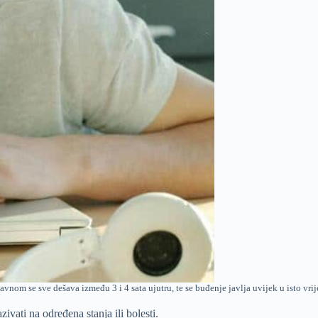
avnom se sve dešava između 3 i 4 sata ujutru, te se buđenje javlja uvijek u isto vri
vati na određena stanja ili bolesti.