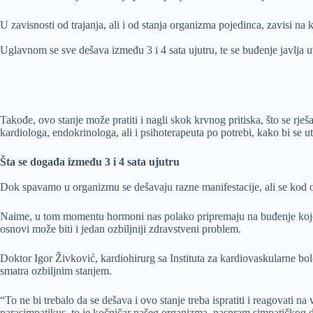
U zavisnosti od trajanja, ali i od stanja organizma pojedinca, zavisi na k
Uglavnom se sve dešava između 3 i 4 sata ujutru, te se buđenje javlja uv
Takođe, ovo stanje može pratiti i nagli skok krvnog pritiska, što se rj
kardiologa, endokrinologa, ali i psihoterapeuta po potrebi, kako bi se 
Šta se događa između 3 i 4 sata ujutru
Dok spavamo u organizmu se dešavaju razne manifestacije, ali se kod odr
Naime, u tom momentu hormoni nas polako pripremaju na buđenje koje će s
osnovi može biti i jedan ozbiljniji zdravstveni problem.
Doktor Igor Živković, kardiohirurg sa Instituta za kardiovaskularne bol
smatra ozbiljnim stanjem.
“To ne bi trebalo da se dešava i ovo stanje treba ispratiti i reagovati
parasimpatikus, to je kočničar našeg organizma, naspram simpatičkog de