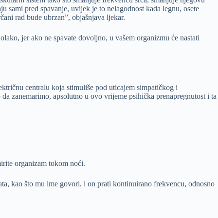
ju sami pred spavanje, uvijek je to nelagodnost kada legnu, osete
rčani rad bude ubrzan”, objašnjava ljekar.
i olako, jer ako ne spavate dovoljno, u vašem organizmu će nastati
ektričnu centralu koja stimuliše pod uticajem simpatičkog i
o da zanemarimo, apsolutno u ovo vrijeme psihička prenapregnutost i ta
mirite organizam tokom noći.
 sata, kao što mu ime govori, i on prati kontinuirano frekvencu, odnosno