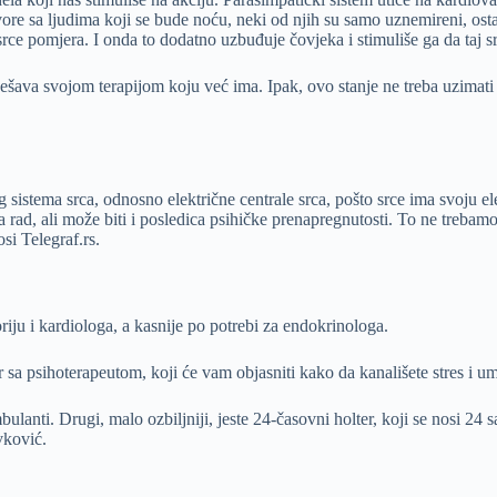
re sa ljudima koji se bude noću, neki od njih su samo uznemireni, osta
srce pomjera. I onda to dodatno uzbuđuje čovjeka i stimuliše ga da taj s
rješava svojom terapijom koju već ima. Ipak, ovo stanje ne treba uzimat
 sistema srca, odnosno električne centrale srca, pošto srce ima svoju el
rad, ali može biti i posledica psihičke prenapregnutosti. To ne trebam
si Telegraf.rs.
oriju i kardiologa, a kasnije po potrebi za endokrinologa.
r sa psihoterapeutom, koji će vam objasniti kako da kanališete stres i u
ulanti. Drugi, malo ozbiljniji, jeste 24-časovni holter, koji se nosi 24
vković.