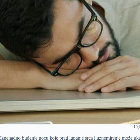
Ugl
Iznenadno buđenje noću koje prati lupanje srca i uznemirenje može ukazi