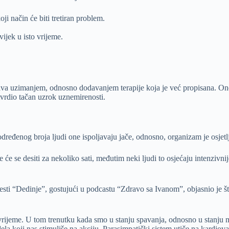
oji način će biti tretiran problem.
ijek u isto vrijeme.
ešava uzimanjem, odnosno dodavanjem terapije koja je već propisana. Ono 
utvrdio tačan uzrok uznemirenosti.
eđenog broja ljudi one ispoljavaju jače, odnosno, organizam je osjetlji
e desiti za nekoliko sati, međutim neki ljudi to osjećaju intenzivnije 
esti “Dedinje”, gostujući u podcastu “Zdravo sa Ivanom”, objasnio je št
 na vrijeme. U tom trenutku kada smo u stanju spavanja, odnosno u stanj
la koji nas stimuliše na akciju. Parasimpatički sistem utiče na kardiov