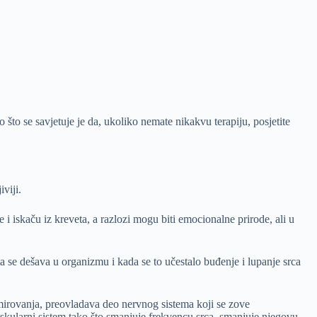
što se savjetuje je da, ukoliko nemate nikakvu terapiju, posjetite
viji.
i iskaču iz kreveta, a razlozi mogu biti emocionalne prirode, ali u
a se dešava u organizmu i kada se to učestalo buđenje i lupanje srca
u mirovanja, preovladava deo nervnog sistema koji se zove
askularni sistem tako što smanjuje frekvencu srca, smanjuje njegovu