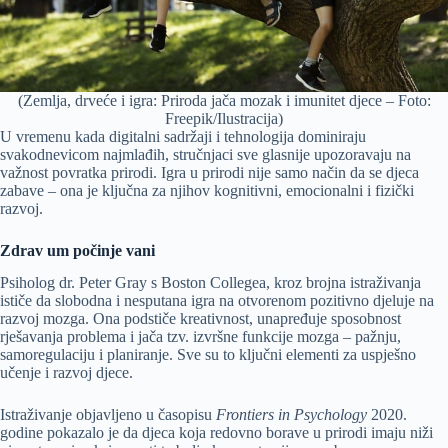
(Zemlja, drveće i igra: Priroda jača mozak i imunitet djece – Foto:
Freepik/Ilustracija)
U vremenu kada digitalni sadržaji i tehnologija dominiraju
svakodnevicom najmlađih, stručnjaci sve glasnije upozoravaju na
važnost povratka prirodi. Igra u prirodi nije samo način da se djeca
zabave – ona je ključna za njihov kognitivni, emocionalni i fizički
razvoj.
Zdrav um počinje vani
Psiholog dr. Peter Gray s Boston Collegea, kroz brojna istraživanja
ističe da slobodna i nesputana igra na otvorenom pozitivno djeluje na
razvoj mozga. Ona podstiče kreativnost, unapređuje sposobnost
rješavanja problema i jača tzv. izvršne funkcije mozga – pažnju,
samoregulaciju i planiranje. Sve su to ključni elementi za uspješno
učenje i razvoj djece.
Istraživanje objavljeno u časopisu
Frontiers in Psychology
2020.
godine pokazalo je da djeca koja redovno borave u prirodi imaju niži