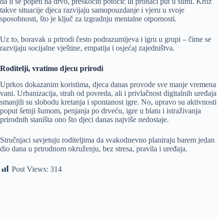
da li se popeti na drvo, preskočiti potočić ili pronaći put u šumi. Kroz
takve situacije djeca razvijaju samopouzdanje i vjeru u svoje
sposobnosti, što je ključ za izgradnju mentalne otpornosti.
Uz to, boravak u prirodi često podrazumijeva i igru u grupi – čime se
razvijaju socijalne vještine, empatija i osjećaj zajedništva.
Roditelji, vratimo djecu prirodi
Uprkos dokazanim koristima, djeca danas provode sve manje vremena
vani. Urbanizacija, strah od povreda, ali i privlačnost digitalnih uređaja
smanjili su slobodu kretanja i spontanost igre. No, upravo su aktivnosti
poput šetnji šumom, penjanja po drveću, igre u blatu i istraživanja
prirodnih staništa ono što djeci danas najviše nedostaje.
Stručnjaci savjetuju roditeljima da svakodnevno planiraju barem jedan
dio dana u prirodnom okruženju, bez stresa, pravila i uređaja.
Post Views:
314