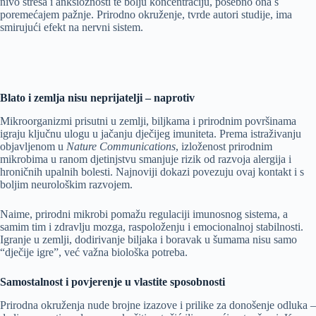
nivo stresa i anksioznosti te bolju koncentraciju, posebno ona s
poremećajem pažnje. Prirodno okruženje, tvrde autori studije, ima
smirujući efekt na nervni sistem.
Blato i zemlja nisu neprijatelji – naprotiv
Mikroorganizmi prisutni u zemlji, biljkama i prirodnim površinama
igraju ključnu ulogu u jačanju dječijeg imuniteta. Prema istraživanju
objavljenom u
Nature Communications
, izloženost prirodnim
mikrobima u ranom djetinjstvu smanjuje rizik od razvoja alergija i
hroničnih upalnih bolesti. Najnoviji dokazi povezuju ovaj kontakt i s
boljim neurološkim razvojem.
Naime, prirodni mikrobi pomažu regulaciji imunosnog sistema, a
samim tim i zdravlju mozga, raspoloženju i emocionalnoj stabilnosti.
Igranje u zemlji, dodirivanje biljaka i boravak u šumama nisu samo
“dječije igre”, već važna biološka potreba.
Samostalnost i povjerenje u vlastite sposobnosti
Prirodna okruženja nude brojne izazove i prilike za donošenje odluka –