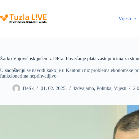
Skip
to
content
Vijesti
Žarko Vujović isključen iz DF-a: Povećanje plata zastupnicima za stran
U saopštenju se navodi kako je u Kantonu niz problema ekonomske prir
funkcionerima neprihvatljivo
DeSk
01. 02. 2025.
Izdvajamo
,
Politika
,
Vijesti
2 