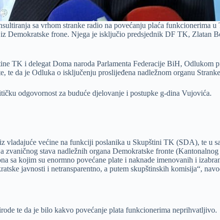
nsultiranja sa vrhom stranke radio na povećanju plaća funkcionerima u
iz Demokratske frone. Njega je isključio predsjednik DF TK, Zlatan Be
štine TK i delegat Doma naroda Parlamenta Federacije BiH, Odlukom 
, te da je Odluka o isključenju proslijeđena nadležnom organu Stranke r
litičku odgovornost za buduće djelovanje i postupke g-dina Vujovića.
ma iz vladajuće većine na funkciji poslanika u Skupštini TK (SDA), te
enja zvaničnog stava nadležnih organa Demokratske fronte (Kantonalnog 
ona sa kojim su enormno povećane plate i naknade imenovanih i izabrani
tske javnosti i netransparentno, a putem skupštinskih komisija“, navod
ode te da je bilo kakvo povećanje plata funkcionerima neprihvatljivo.