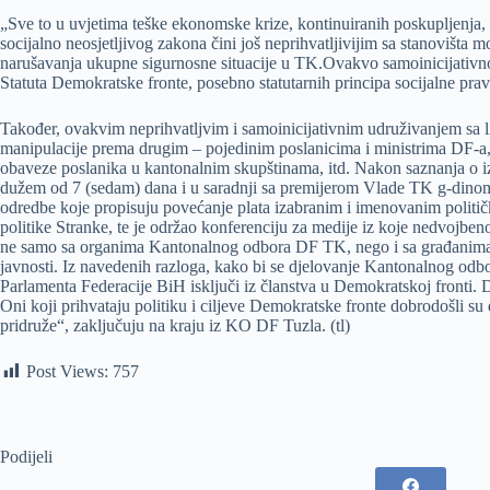
„Sve to u uvjetima teške ekonomske krize, kontinuiranih poskupljenja, 
socijalno neosjetljivog zakona čini još neprihvatljivijim sa stanoviš
narušavanja ukupne sigurnosne situacije u TK.Ovakvo samoinicijativno 
Statuta Demokratske fronte, posebno statutarnih principa socijalne prav
Također, ovakvim neprihvatljvim i samoinicijativnim udruživanjem sa lic
manipulacije prema drugim – pojedinim poslanicima i ministrima DF-a, 
obaveze poslanika u kantonalnim skupštinama, itd. Nakon saznanja o i
dužem od 7 (sedam) dana i u saradnji sa premijerom Vlade TK g-dinom 
odredbe koje propisuju povećanje plata izabranim i imenovanim političk
politike Stranke, te je održao konferenciju za medije iz koje nedvojbe
ne samo sa organima Kantonalnog odbora DF TK, nego i sa građanima, pr
javnosti. Iz navedenih razloga, kako bi se djelovanje Kantonalnog od
Parlamenta Federacije BiH isključi iz članstva u Demokratskoj fronti.
Oni koji prihvataju politiku i ciljeve Demokratske fronte dobrodošli su
pridruže“, zaključuju na kraju iz KO DF Tuzla. (tl)
Post Views:
757
Podijeli