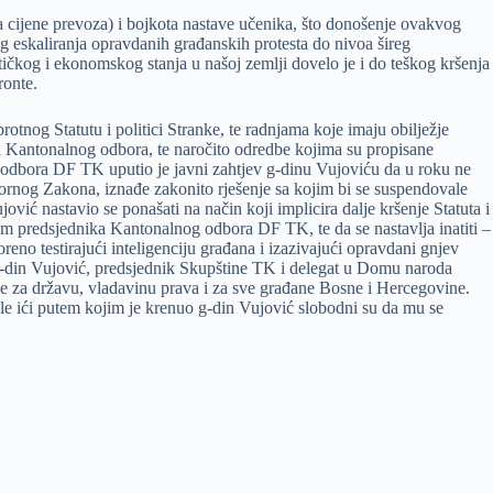
a cijene prevoza) i bojkota nastave učenika, što donošenje ovakvog
g eskaliranja opravdanih građanskih protesta do nivoa šireg
ičkog i ekonomskog stanja u našoj zemlji dovelo je i do teškog kršenja
ronte.
tnog Statutu i politici Stranke, te radnjama koje imaju obilježje
a Kantonalnog odbora, te naročito odredbe kojima su propisane
 odbora DF TK uputio je javni zahtjev g-dinu Vujoviću da u roku ne
rnog Zakona, iznađe zakonito rješenje sa kojim bi se suspendovale
ć nastavio se ponašati na način koji implicira dalje kršenje Statuta i
jom predsjednika Kantonalnog odbora DF TK, te da se nastavlja inatiti –
no testirajući inteligenciju građana i izazivajući opravdani gnjev
 g-din Vujović, predsjednik Skupštine TK i delegat u Domu naroda
be za državu, vladavinu prava i za sve građane Bosne i Hercegovine.
ele ići putem kojim je krenuo g-din Vujović slobodni su da mu se