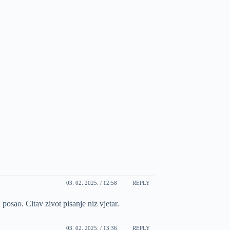
03. 02. 2025. / 12:58
REPLY
 posao. Citav zivot pisanje niz vjetar.
03. 02. 2025. / 13:36
REPLY