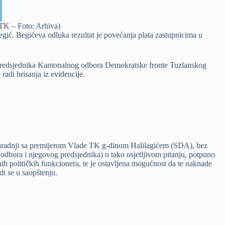
 TK – Foto: Arhiva)
gić. Begićeva odluka rezultat je povećanja plata zastupnicima u
predsjednika Kantonalnog odbora Demokratske fronte Tuzlanskog
adi brisanja iz evidencije.
 u saradnji sa premijerom Vlade TK g-dinom Halilagićem (SDA), bez
odbora i njegovog predsjednika) o tako osjetljivom pitanju, potpuno
h političkih funkcionera, te je ostavljena mogućnost da te naknade
i se u saopštenju.