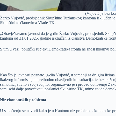
(Vujović je bez ko
Žarko Vujović, predsjednik Skupštine Tuzlanskog kantona isključen je 
Skupštini te članovima Vlade TK.
„Obavještavamo javnost da je g-din Žarko Vujović, predsjednik Skup
kantona od 31.01.2025. godine isključen iz članstva Demokratske fronte
S tim u vezi, politički subjekt Demokratska fronta ne snosi nikakvu po
Kao što je javnosti poznato, g-din Vujović, u saradnji sa drugim lici
ikakvog informisanja i prethodno obavljenih konsultacija, te bez traž
samoinicijativno i svojevoljno, organizovao je i proveo donošenje Zak
sami sebi dalje povećavaju poslanici Skupštine TK, mimo uvida demokra
Niz ekonomskih problema
U saopštenju se navodi kako je u Kantonu niz problema ekonomske prir