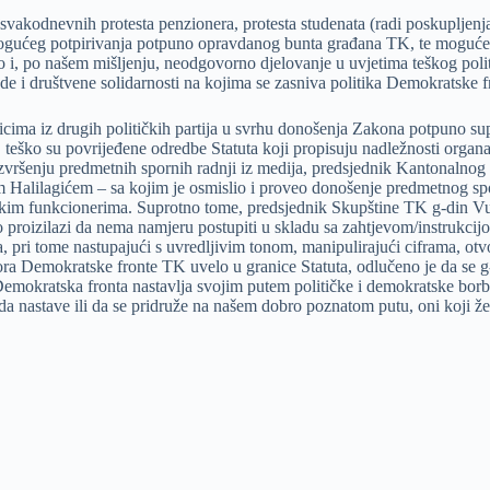
svakodnevnih protesta penzionera, protesta studenata (radi poskupljenj
ta mogućeg potpirivanja potpuno opravdanog bunta građana TK, te moguće
i, po našem mišljenju, neodgovorno djelovanje u uvjetima teškog polit
de i društvene solidarnosti na kojima se zasniva politika Demokratske f
ima iz drugih političkih partija u svrhu donošenja Zakona potpuno supro
teško su povrijeđene odredbe Statuta koji propisuju nadležnosti organ
zvršenju predmetnih spornih radnji iz medija, predsjednik Kantonalnog
Halilagićem – sa kojim je osmislio i proveo donošenje predmetnog spo
im funkcionerima. Suprotno tome, predsjednik Skupštine TK g-din Vujovi
no proizilazi da nema namjeru postupiti u skladu sa zahtjevom/instrukci
i tome nastupajući s uvredljivim tonom, manipulirajući ciframa, otvore
bora Demokratske fronte TK uvelo u granice Statuta, odlučeno je da se
 Demokratska fronta nastavlja svojim putem političke i demokratske bor
 da nastave ili da se pridruže na našem dobro poznatom putu, oni koji ž