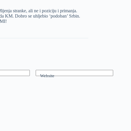
jenja stranke, ali ne i poziciju i primanja.
jada KM. Dobro se uhljebio ‘podoban’ Srbin.
 MI!
Website