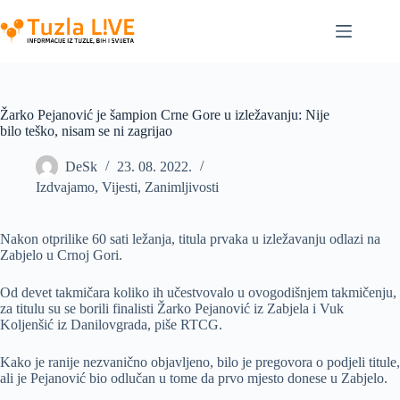
Skip
to
content
Žarko Pejanović je šampion Crne Gore u izležavanju: Nije
bilo teško, nisam se ni zagrijao
DeSk
23. 08. 2022.
Izdvajamo
,
Vijesti
,
Zanimljivosti
Nakon otprilike 60 sati ležanja, titula prvaka u izležavanju odlazi na
Zabjelo u Crnoj Gori.
Od devet takmičara koliko ih učestvovalo u ovogodišnjem takmičenju,
za titulu su se borili finalisti Žarko Pejanović iz Zabjela i Vuk
Koljenšić iz Danilovgrada, piše RTCG.
Kako je ranije nezvanično objavljeno, bilo je pregovora o podjeli titule,
ali je Pejanović bio odlučan u tome da prvo mjesto donese u Zabjelo.