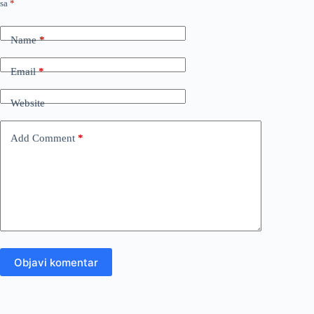
sa
*
Name
*
Email
*
Website
Add Comment
*
Objavi komentar