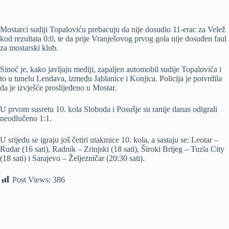
Mostarci sudiji Topaloviću prebacuju da nije dosudio 11-erac za Velež
kod rezultata 0:0, te da prije Vranješovog prvog gola nije dosuđen faul
za mostarski klub.
Sinoć je, kako javljaju mediji, zapaljen automobil sudije Topalovića i
to u tunelu Lendava, između Jablanice i Konjica. Policija je potvrdila
da je izvješće proslijeđeno u Mostar.
U prvom susretu 10. kola Sloboda i Posušje su ranije danas odigrali
neodlučeno 1:1.
U srijedu se igraju još četiri utakmice 10. kola, a sastaju se: Leotar –
Rudar (16 sati), Radnik – Zrinjski (18 sati), Široki Brijeg – Tuzla City
(18 sati) i Sarajevo – Željezničar (20:30 sati).
Post Views:
386