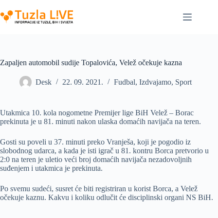
Skip
to
content
Zapaljen automobil sudije Topalovića, Velež očekuje kazna
Desk
22. 09. 2021.
Fudbal
,
Izdvajamo
,
Sport
Utakmica 10. kola nogometne Premijer lige BiH Velež – Borac
prekinuta je u 81. minuti nakon ulaska domaćih navijača na teren.
Gosti su poveli u 37. minuti preko Vranješa, koji je pogodio iz
slobodnog udarca, a kada je isti igrač u 81. kontru Borca pretvorio u
2:0 na teren je uletio veći broj domaćih navijača nezadovoljnih
suđenjem i utakmica je prekinuta.
Po svemu sudeći, susret će biti registriran u korist Borca, a Velež
očekuje kaznu. Kakvu i koliku odlučit će disciplinski organi NS BiH.