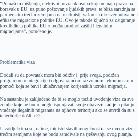
“Po našem mišljenju, efektivni povratak osoba koje nemaju pravo na
boravak u EU, uz puno poštovanje ljudskih prava, te bliža saradnja sa
partnerskim trećim zemljama na readmisiji važan su dio sveobuhvatne i
efikasne migracione politike EU. Ovo je takođe ključno za osiguranje
kredibiliteta politika EU o međunarodnoj zaštiti i legalnim
migracijama”, poručeno je.
Problematika viza
Dodali su da povratak mora biti održiv i, prije svega, podržan
programom reintegracije i odgovarajućom razvojnom i ekonomskom
pomoći koja se bavi i ublažavanjem korijenskih uzroka migracija.
Na sastanku je zaključeno da bi se moglo tražiti uvođenje viza za sve
zemlje koje ne budu mogle ispunjavati svoje obaveze kad je u pitanju
vraćanje ilegalnih migranata na njihovu teritoriju ako se utvrdi da su s
te teritorije došli u EU.
U zaključcima su, naime, ministri stavili mogućnost da se uvedu vize
trećim zemljama koje ne budu sarađivale na rješavanju ovog pitanja.