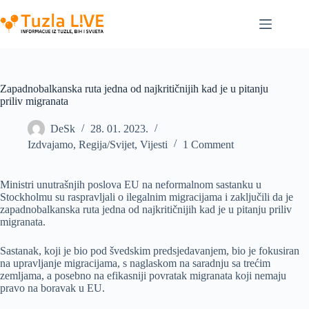
Skip
to
content
Zapadnobalkanska ruta jedna od najkritičnijih kad je u pitanju
priliv migranata
DeSk
28. 01. 2023.
Izdvajamo
,
Regija/Svijet
,
Vijesti
1 Comment
Ministri unutrašnjih poslova EU na neformalnom sastanku u
Stockholmu su raspravljali o ilegalnim migracijama i zaključili da je
zapadnobalkanska ruta jedna od najkritičnijih kad je u pitanju priliv
migranata.
Sastanak, koji je bio pod švedskim predsjedavanjem, bio je fokusiran
na upravljanje migracijama, s naglaskom na saradnju sa trećim
zemljama, a posebno na efikasniji povratak migranata koji nemaju
pravo na boravak u EU.