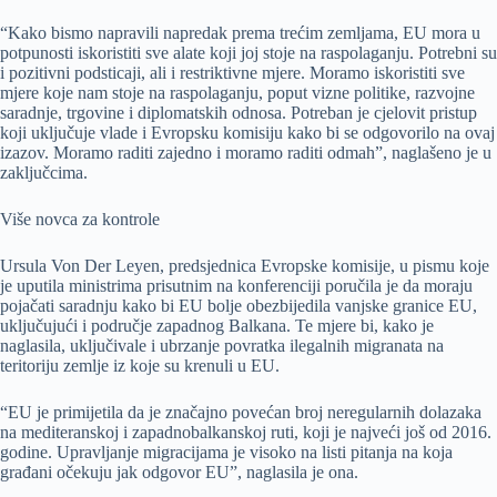
“Kako bismo napravili napredak prema trećim zemljama, EU mora u
potpunosti iskoristiti sve alate koji joj stoje na raspolaganju. Potrebni su
i pozitivni podsticaji, ali i restriktivne mjere. Moramo iskoristiti sve
mjere koje nam stoje na raspolaganju, poput vizne politike, razvojne
saradnje, trgovine i diplomatskih odnosa. Potreban je cjelovit pristup
koji uključuje vlade i Evropsku komisiju kako bi se odgovorilo na ovaj
izazov. Moramo raditi zajedno i moramo raditi odmah”, naglašeno je u
zaključcima.
Više novca za kontrole
Ursula Von Der Leyen, predsjednica Evropske komisije, u pismu koje
je uputila ministrima prisutnim na konferenciji poručila je da moraju
pojačati saradnju kako bi EU bolje obezbijedila vanjske granice EU,
uključujući i područje zapadnog Balkana. Te mjere bi, kako je
naglasila, uključivale i ubrzanje povratka ilegalnih migranata na
teritoriju zemlje iz koje su krenuli u EU.
“EU je primijetila da je značajno povećan broj neregularnih dolazaka
na mediteranskoj i zapadnobalkanskoj ruti, koji je najveći još od 2016.
godine. Upravljanje migracijama je visoko na listi pitanja na koja
građani očekuju jak odgovor EU”, naglasila je ona.