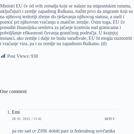
Ministri EU će od svih zemalja koje se nalaze na migrantskim rutama,
uključujući i zemlje zapadnog Balkana, tražiti prvo da migrante koji su
na njihovoj teritoriji zbrine do rješavanja njihovog statusa, a nudi i
pomoć pri njihovom vraćanju u matične zemlje. Osim toga, EU će
ponuditi finansijska sredstva za jačanje kontrola nad granicama i
poboljšanje efikasnosti čuvanja graničnog područja. U krajnjoj
instanci, ako zemlje i dalje ne budu sarađivale, EU bi mogla razmotriti
i vraćanje viza, pa i za zemlje na zapadnom Balkanu. (tl)
Post Views:
930
One comment
Emi
28. 01. 2023. / 11:42
REPLY
pa eto sad ce ZHK dobiti pare iz federalnog novčanika