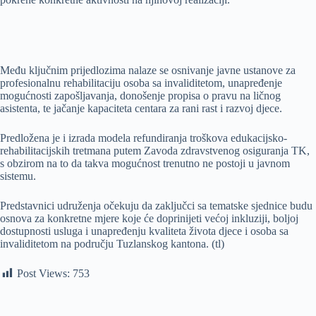
Među ključnim prijedlozima nalaze se osnivanje javne ustanove za
profesionalnu rehabilitaciju osoba sa invaliditetom, unapređenje
mogućnosti zapošljavanja, donošenje propisa o pravu na ličnog
asistenta, te jačanje kapaciteta centara za rani rast i razvoj djece.
Predložena je i izrada modela refundiranja troškova edukacijsko-
rehabilitacijskih tretmana putem Zavoda zdravstvenog osiguranja TK,
s obzirom na to da takva mogućnost trenutno ne postoji u javnom
sistemu.
Predstavnici udruženja očekuju da zaključci sa tematske sjednice budu
osnova za konkretne mjere koje će doprinijeti većoj inkluziji, boljoj
dostupnosti usluga i unapređenju kvaliteta života djece i osoba sa
invaliditetom na području Tuzlanskog kantona. (tl)
Post Views:
753