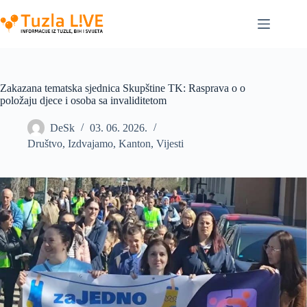
Skip
to
content
Zakazana tematska sjednica Skupštine TK: Rasprava o o
položaju djece i osoba sa invaliditetom
DeSk
03. 06. 2026.
Društvo
,
Izdvajamo
,
Kanton
,
Vijesti