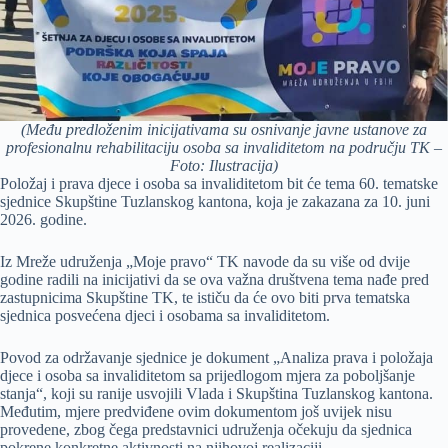
(Među predloženim inicijativama su osnivanje javne ustanove za
profesionalnu rehabilitaciju osoba sa invaliditetom na području TK –
Foto: Ilustracija)
Položaj i prava djece i osoba sa invaliditetom bit će tema 60. tematske
sjednice Skupštine Tuzlanskog kantona, koja je zakazana za 10. juni
2026. godine.
Iz Mreže udruženja „Moje pravo“ TK navode da su više od dvije
godine radili na inicijativi da se ova važna društvena tema nađe pred
zastupnicima Skupštine TK, te ističu da će ovo biti prva tematska
sjednica posvećena djeci i osobama sa invaliditetom.
Povod za održavanje sjednice je dokument „Analiza prava i položaja
djece i osoba sa invaliditetom sa prijedlogom mjera za poboljšanje
stanja“, koji su ranije usvojili Vlada i Skupština Tuzlanskog kantona.
Međutim, mjere predviđene ovim dokumentom još uvijek nisu
provedene, zbog čega predstavnici udruženja očekuju da sjednica
pokrene konkretne aktivnosti na njihovoj realizaciji.