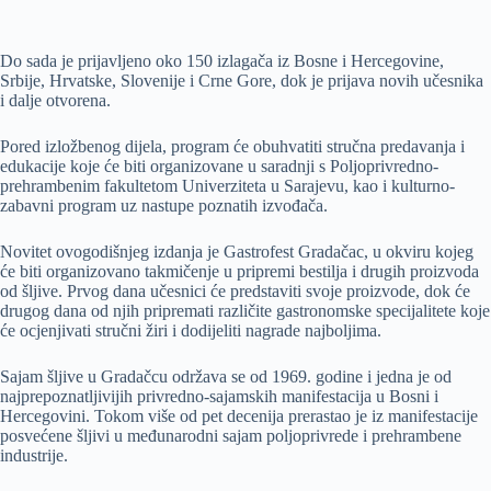
Do sada je prijavljeno oko 150 izlagača iz Bosne i Hercegovine,
Srbije, Hrvatske, Slovenije i Crne Gore, dok je prijava novih učesnika
i dalje otvorena.
Pored izložbenog dijela, program će obuhvatiti stručna predavanja i
edukacije koje će biti organizovane u saradnji s Poljoprivredno-
prehrambenim fakultetom Univerziteta u Sarajevu, kao i kulturno-
zabavni program uz nastupe poznatih izvođača.
Novitet ovogodišnjeg izdanja je Gastrofest Gradačac, u okviru kojeg
će biti organizovano takmičenje u pripremi bestilja i drugih proizvoda
od šljive. Prvog dana učesnici će predstaviti svoje proizvode, dok će
drugog dana od njih pripremati različite gastronomske specijalitete koje
će ocjenjivati stručni žiri i dodijeliti nagrade najboljima.
Sajam šljive u Gradačcu održava se od 1969. godine i jedna je od
najprepoznatljivijih privredno-sajamskih manifestacija u Bosni i
Hercegovini. Tokom više od pet decenija prerastao je iz manifestacije
posvećene šljivi u međunarodni sajam poljoprivrede i prehrambene
industrije.