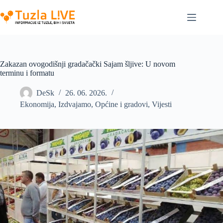
Skip
to
content
Zakazan ovogodišnji gradačački Sajam šljive: U novom
terminu i formatu
DeSk
26. 06. 2026.
Ekonomija
,
Izdvajamo
,
Općine i gradovi
,
Vijesti