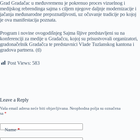
Grad Gradačac u međuvremenu je pokrenuo proces vizuelnog i
medijskog rebrendinga sajma s ciljem njegove daljnje modernizacije i
jačanja međunarodne prepoznatljivosti, uz očuvanje tradicije po kojoj
je ova manifestacija poznata.
Program i novine ovogodišnjeg Sajma šljive predstavljeni su na
konferenciji za medije u Gradačcu, kojoj su prisustvovali organizatori,
gradonačelnik Gradačca te predstavnici Vlade Tuzlanskog kantona i
gradova partnera. (tl)
Post Views:
583
Leave a Reply
Vaša email adresa neće biti objavljivana.
Neophodna polja su označena
sa
*
Name
*