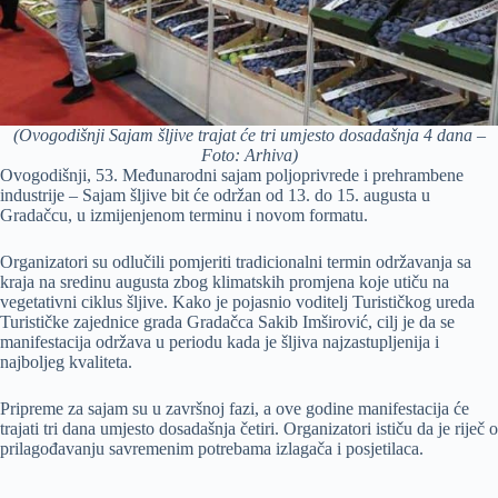
(Ovogodišnji Sajam šljive trajat će tri umjesto dosadašnja 4 dana –
Foto: Arhiva)
Ovogodišnji, 53. Međunarodni sajam poljoprivrede i prehrambene
industrije – Sajam šljive bit će održan od 13. do 15. augusta u
Gradačcu, u izmijenjenom terminu i novom formatu.
Organizatori su odlučili pomjeriti tradicionalni termin održavanja sa
kraja na sredinu augusta zbog klimatskih promjena koje utiču na
vegetativni ciklus šljive. Kako je pojasnio voditelj Turističkog ureda
Turističke zajednice grada Gradačca Sakib Imširović, cilj je da se
manifestacija održava u periodu kada je šljiva najzastupljenija i
najboljeg kvaliteta.
Pripreme za sajam su u završnoj fazi, a ove godine manifestacija će
trajati tri dana umjesto dosadašnja četiri. Organizatori ističu da je riječ o
prilagođavanju savremenim potrebama izlagača i posjetilaca.