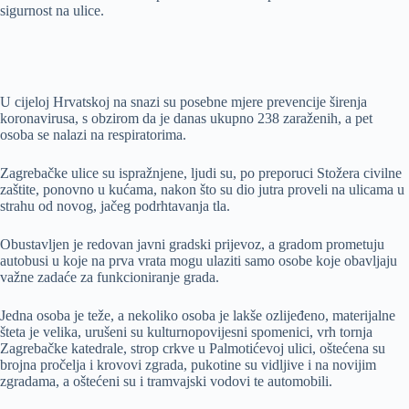
sigurnost na ulice.
U cijeloj Hrvatskoj na snazi su posebne mjere prevencije širenja
koronavirusa, s obzirom da je danas ukupno 238 zaraženih, a pet
osoba se nalazi na respiratorima.
Zagrebačke ulice su ispražnjene, ljudi su, po preporuci Stožera civilne
zaštite, ponovno u kućama, nakon što su dio jutra proveli na ulicama u
strahu od novog, jačeg podrhtavanja tla.
Obustavljen je redovan javni gradski prijevoz, a gradom prometuju
autobusi u koje na prva vrata mogu ulaziti samo osobe koje obavljaju
važne zadaće za funkcioniranje grada.
Jedna osoba je teže, a nekoliko osoba je lakše ozlijeđeno, materijalne
šteta je velika, urušeni su kulturnopovijesni spomenici, vrh tornja
Zagrebačke katedrale, strop crkve u Palmotićevoj ulici, oštećena su
brojna pročelja i krovovi zgrada, pukotine su vidljive i na novijim
zgradama, a oštećeni su i tramvajski vodovi te automobili.