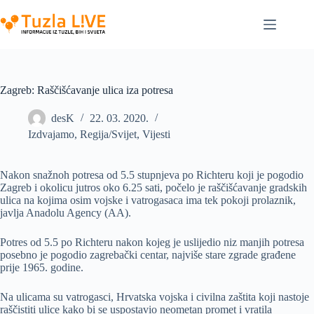
Skip
to
content
Zagreb: Raščišćavanje ulica iza potresa
desK
22. 03. 2020.
Izdvajamo
,
Regija/Svijet
,
Vijesti
Nakon snažnoh potresa od 5.5 stupnjeva po Richteru koji je pogodio
Zagreb i okolicu jutros oko 6.25 sati, počelo je raščišćavanje gradskih
ulica na kojima osim vojske i vatrogasaca ima tek pokoji prolaznik,
javlja Anadolu Agency (AA).
Potres od 5.5 po Richteru nakon kojeg je uslijedio niz manjih potresa
posebno je pogodio zagrebački centar, najviše stare zgrade građene
prije 1965. godine.
Na ulicama su vatrogasci, Hrvatska vojska i civilna zaštita koji nastoje
raščistiti ulice kako bi se uspostavio neometan promet i vratila