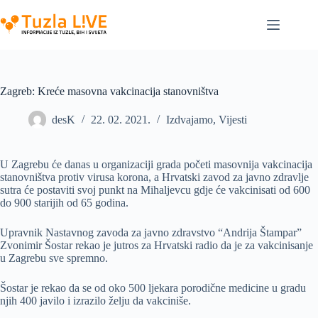
Skip
to
content
Zagreb: Kreće masovna vakcinacija stanovništva
desK
22. 02. 2021.
Izdvajamo
,
Vijesti
U Zagrebu će danas u organizaciji grada početi masovnija vakcinacija
stanovništva protiv virusa korona, a Hrvatski zavod za javno zdravlje
sutra će postaviti svoj punkt na Mihaljevcu gdje će vakcinisati od 600
do 900 starijih od 65 godina.
Upravnik Nastavnog zavoda za javno zdravstvo “Andrija Štampar”
Zvonimir Šostar rekao je jutros za Hrvatski radio da je za vakcinisanje
u Zagrebu sve spremno.
Šostar je rekao da se od oko 500 ljekara porodične medicine u gradu
njih 400 javilo i izrazilo želju da vakciniše.