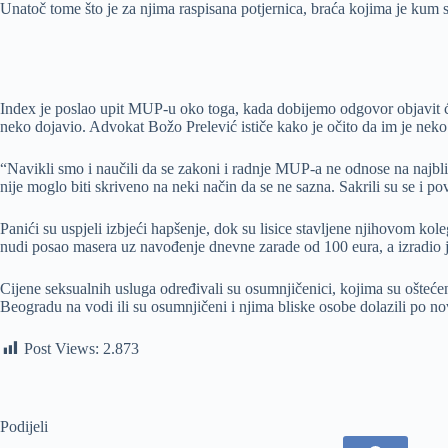
Unatoč tome što je za njima raspisana potjernica, braća kojima je kum 
Index je poslao upit MUP-u oko toga, kada dobijemo odgovor objavit ćem
neko dojavio. Advokat Božo Prelević ističe kako je očito da im je neko 
“Navikli smo i naučili da se zakoni i radnje MUP-a ne odnose na najbliže
nije moglo biti skriveno na neki način da se ne sazna. Sakrili su se i 
Panići su uspjeli izbjeći hapšenje, dok su lisice stavljene njihovom ko
nudi posao masera uz navođenje dnevne zarade od 100 eura, a izradio j
Cijene seksualnih usluga određivali su osumnjičenici, kojima su ošteće
Beogradu na vodi ili su osumnjičeni i njima bliske osobe dolazili po 
Post Views:
2.873
Podijeli