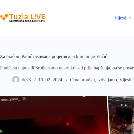
Skip
to
content
Vijesti
Za braćom Panić raspisana potjernica, a kum im je Vučić
Panići su napustili Srbiju samo nekoliko sati prije hapšenja, pa se postav
desK
10. 02. 2024.
Crna hronika
,
Izdvajamo
,
Vijesti