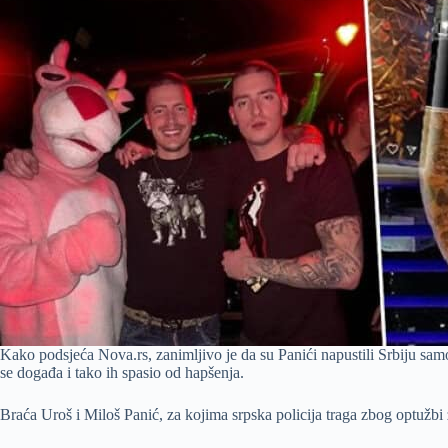
Kako podsjeća Nova.rs, zanimljivo je da su Panići napustili Srbiju samo 
se događa i tako ih spasio od hapšenja.
Braća Uroš i Miloš Panić, za kojima srpska policija traga zbog optužbi 