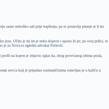
 samo nekoliko sati prije hapšenja, pa se postavlja pitanje je li im
esu. Očito je da im je neko dojavio i spasio ih jer, po svoj prilici, to
zao je za Nova.rs ugledni advokat Prelević.
ni profil na kojem je objavio oglas da, zbog povećanog obima posla,
totak novca koji je pripadao osumnjičenima ostavljan je u kafiću u