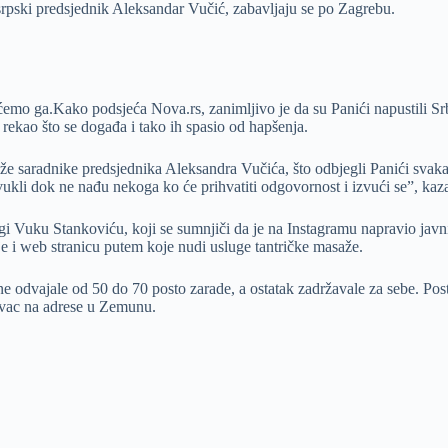
srpski predsjednik Aleksandar Vučić, zabavljaju se po Zagrebu.
o ga.Kako podsjeća Nova.rs, zanimljivo je da su Panići napustili Srbiju
rekao što se događa i tako ih spasio od hapšenja.
 saradnike predsjednika Aleksandra Vučića, što odbjegli Panići svakako j
povukli dok ne nađu nekoga ko će prihvatiti odgovornost i izvući se”, ka
legi Vuku Stankoviću, koji se sumnjiči da je na Instagramu napravio jav
e i web stranicu putem koje nudi usluge tantričke masaže.
ne odvajale od 50 do 70 posto zarade, a ostatak zadržavale za sebe. Pos
novac na adrese u Zemunu.