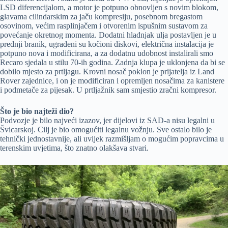
LSD diferencijalom, a motor je potpuno obnovljen s novim blokom,
glavama cilindarskim za jaču kompresiju, posebnom bregastom
osovinom, većim rasplinjačem i otvorenim ispušnim sustavom za
povećanje okretnog momenta. Dodatni hladnjak ulja postavljen je u
prednji branik, ugrađeni su kočioni diskovi, električna instalacija je
potpuno nova i modificirana, a za dodatnu udobnost instalirali smo
Recaro sjedala u stilu 70-ih godina. Zadnja klupa je uklonjena da bi se
dobilo mjesto za prtljagu. Krovni nosač poklon je prijatelja iz Land
Rover zajednice, i on je modificiran i opremljen nosačima za kanistere
i podmetače za pijesak. U prtljažnik sam smjestio zračni kompresor.
Što je bio najteži dio?
Podvozje je bilo najveći izazov, jer dijelovi iz SAD-a nisu legalni u
Švicarskoj. Cilj je bio omogućiti legalnu vožnju. Sve ostalo bilo je
tehnički jednostavnije, ali uvijek razmišljam o mogućim popravcima u
terenskim uvjetima, što znatno olakšava stvari.