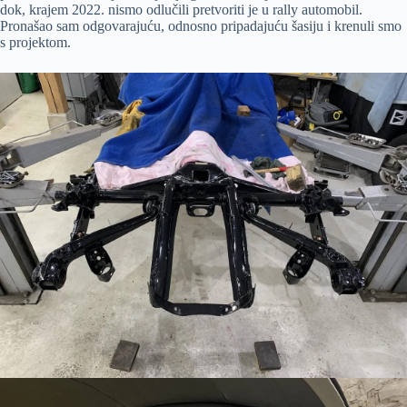
dok, krajem 2022. nismo odlučili pretvoriti je u rally automobil.
Pronašao sam odgovarajuću, odnosno pripadajuću šasiju i krenuli smo
s projektom.