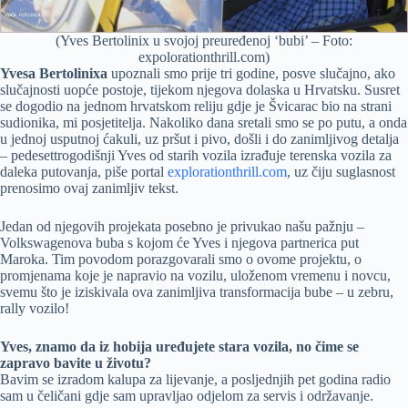
(Yves Bertolinix u svojoj preuređenoj ‘bubi’ – Foto:
expolorationthrill.com)
Yvesa Bertolinixa
upoznali smo prije tri godine, posve slučajno, ako
slučajnosti uopće postoje, tijekom njegova dolaska u Hrvatsku. Susret
se dogodio na jednom hrvatskom reliju gdje je Švicarac bio na strani
sudionika, mi posjetitelja. Nakoliko dana sretali smo se po putu, a onda
u jednoj usputnoj ćakuli, uz pršut i pivo, došli i do zanimljivog detalja
– pedesettrogodišnji Yves od starih vozila izrađuje terenska vozila za
daleka putovanja, piše portal
explorationthrill.com
, uz čiju suglasnost
prenosimo ovaj zanimljiv tekst.
Jedan od njegovih projekata posebno je privukao našu pažnju –
Volkswagenova buba s kojom će Yves i njegova partnerica put
Maroka. Tim povodom porazgovarali smo o ovome projektu, o
promjenama koje je napravio na vozilu, uloženom vremenu i novcu,
svemu što je iziskivala ova zanimljiva transformacija bube – u zebru,
rally vozilo!
Yves, znamo da iz hobija uređujete stara vozila, no čime se
zapravo bavite u životu?
Bavim se izradom kalupa za lijevanje, a posljednjih pet godina radio
sam u čeličani gdje sam upravljao odjelom za servis i održavanje.