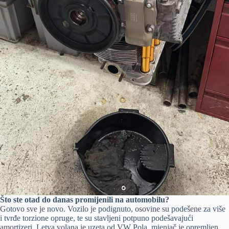
Što ste otad do danas promijenili na automobilu?
Gotovo sve je novo. Vozilo je podignuto, osovine su podešene za više
i tvrđe torzione opruge, te su stavljeni potpuno podešavajući
amortizeri. Letva volana je uzeta od VW Pola, mjenjač je opremljen