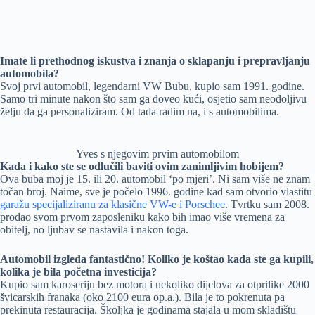
Imate li prethodnog iskustva i znanja o sklapanju i prepravljanju
automobila?
Svoj prvi automobil, legendarni VW Bubu, kupio sam 1991. godine.
Samo tri minute nakon što sam ga doveo kući, osjetio sam neodoljivu
želju da ga personaliziram. Od tada radim na, i s automobilima.
Yves s njegovim prvim automobilom
Kada i kako ste se odlučili baviti ovim zanimljivim hobijem?
Ova buba moj je 15. ili 20. automobil ‘po mjeri’. Ni sam više ne znam
točan broj. Naime, sve je počelo 1996. godine kad sam otvorio vlastitu
garažu specijaliziranu za klasične VW-e i Porschee
. Tvrtku sam 2008.
prodao svom prvom zaposleniku kako bih imao više vremena za
obitelj, no ljubav se nastavila i nakon toga.
Automobil izgleda fantastično! Koliko je koštao kada ste ga kupili,
kolika je bila početna investicija?
Kupio sam karoseriju bez motora i nekoliko dijelova za otprilike 2000
švicarskih franaka (oko 2100 eura op.a.). Bila je to pokrenuta pa
prekinuta restauracija. Školjka je godinama stajala u mom skladištu