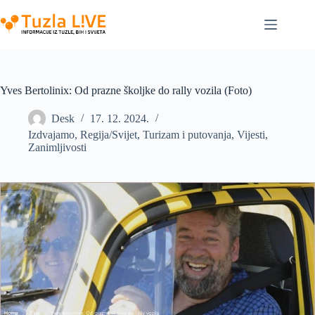
Skip
to
content
Yves Bertolinix: Od prazne školjke do rally vozila (Foto)
Desk
17. 12. 2024.
Izdvajamo
,
Regija/Svijet
,
Turizam i putovanja
,
Vijesti
,
Zanimljivosti