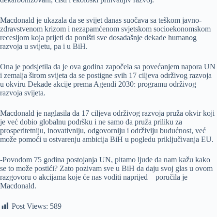
Macdonald je ukazala da se svijet danas suočava sa teškom javno-
zdravstvenom krizom i nezapamćenom svjetskom socioekonomskom
recesijom koja prijeti da poništi sve dosadašnje dekade humanog
razvoja u svijetu, pa i u BiH.
Ona je podsjetila da je ova godina započela sa povećanjem napora UN
i zemalja širom svijeta da se postigne svih 17 ciljeva održivog razvoja
u okviru Dekade akcije prema Agendi 2030: programu održivog
razvoja svijeta.
Macdonald je naglasila da 17 ciljeva održivog razvoja pruža okvir koji
je već dobio globalnu podršku i ne samo da pruža priliku za
prosperitetniju, inovativniju, odgovorniju i održiviju budućnost, već
može pomoći u ostvarenju ambicija BiH u pogledu priključivanja EU.
-Povodom 75 godina postojanja UN, pitamo ljude da nam kažu kako
se to može postići? Zato pozivam sve u BiH da daju svoj glas u ovom
razgovoru o akcijama koje će nas voditi naprijed – poručila je
Macdonald.
Post Views:
589