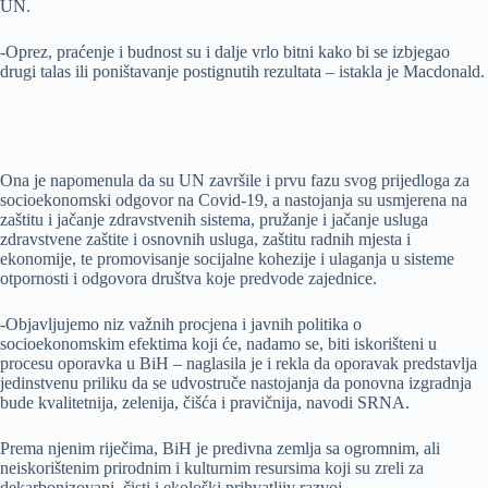
UN.
-Oprez, praćenje i budnost su i dalje vrlo bitni kako bi se izbjegao
drugi talas ili poništavanje postignutih rezultata – istakla je Macdonald.
Ona je napomenula da su UN završile i prvu fazu svog prijedloga za
socioekonomski odgovor na Covid-19, a nastojanja su usmjerena na
zaštitu i jačanje zdravstvenih sistema, pružanje i jačanje usluga
zdravstvene zaštite i osnovnih usluga, zaštitu radnih mjesta i
ekonomije, te promovisanje socijalne kohezije i ulaganja u sisteme
otpornosti i odgovora društva koje predvode zajednice.
-Objavljujemo niz važnih procjena i javnih politika o
socioekonomskim efektima koji će, nadamo se, biti iskorišteni u
procesu oporavka u BiH – naglasila je i rekla da oporavak predstavlja
jedinstvenu priliku da se udvostruče nastojanja da ponovna izgradnja
bude kvalitetnija, zelenija, čišća i pravičnija, navodi SRNA.
Prema njenim riječima, BiH je predivna zemlja sa ogromnim, ali
neiskorištenim prirodnim i kulturnim resursima koji su zreli za
dekarbonizovani, čisti i ekološki prihvatljiv razvoj.