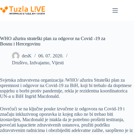
Skip
to
content
WHO ažurira strateški plan za odgovor na Covid -19 za
Bosnu i Hercegovinu
desK
06. 07. 2020.
Društvo
,
Izdvajamo
,
Vijesti
Svjetska zdravstvena organizacija /WHO/ ažurira Strateški plan za
spremnost i odgovor na Covid-19 za BiH, koji bi trebalo da doprinese
uspjehu u borbi protiv pandemije, rekla je rezidentna koordinatorica
UN-a u BiH Ingrid Macdonald.
Osvrćući se na ključne pouke izvučene iz odgovora na Covid-19 i
značaju inkluzivnog oporavka iz kojeg niko ne bi trebao biti
izostavljen, Macdonald je istakla da je potrebno proširiti testiranja,
povećati kapacitete zdravstvenih ustanova, pružiti podršku
zdravstvenim radnicima i obezbijediti adekvatne zalihe, saopšteno je iz