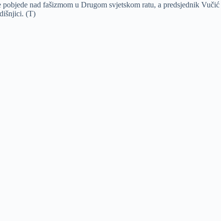
 pobjede nad fašizmom u Drugom svjetskom ratu, a predsjednik Vučić j
išnjici. (T)