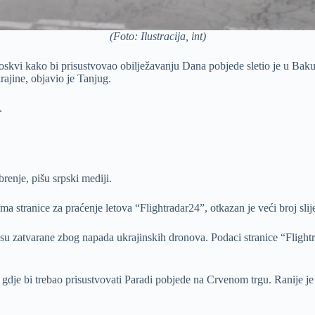
(Foto: Ilustracija, int)
vi kako bi prisustvovao obilježavanju Dana pobjede sletio je u Baku 
ajine, objavio je Tanjug.
.
renje, pišu srpski mediji.
stranice za praćenje letova “Flightradar24”, otkazan je veći broj slije
su zatvarane zbog napada ukrajinskih dronova. Podaci stranice “Flightr
gdje bi trebao prisustvovati Paradi pobjede na Crvenom trgu. Ranije je