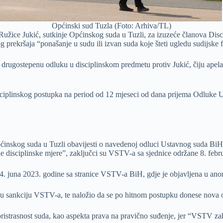
Općinski sud Tuzla (Foto: Arhiva/TL)
užice Jukić, sutkinje Općinskog suda u Tuzli, za izuzeće članova Disc
og prekršaja “ponašanje u sudu ili izvan suda koje šteti ugledu sudijske 
drugostepenu odluku u disciplinskom predmetu protiv Jukić, čiju apelac
ciplinskog postupka na period od 12 mjeseci od dana prijema Odluke 
pćinskog suda u Tuzli obavijesti o navedenoj odluci Ustavnog suda BiH
ne disciplinske mjere”, zaključci su VSTV-a sa sjednice održane 8. febru
14. juna 2023. godine sa stranice VSTV-a BiH, gdje je objavljena u ano
sku sankciju VSTV-a, te naložio da se po hitnom postupku donese nova od
pristrasnost suda, kao aspekta prava na pravično suđenje, jer “VSTV za