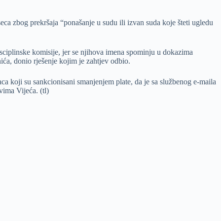
ca zbog prekršaja “ponašanje u sudu ili izvan suda koje šteti ugledu
sciplinske komisije, jer se njihova imena spominju u dokazima
ića, donio rješenje kojim je zahtjev odbio.
aca koji su sankcionisani smanjenjem plate, da je sa službenog e-maila
ima Vijeća. (tl)