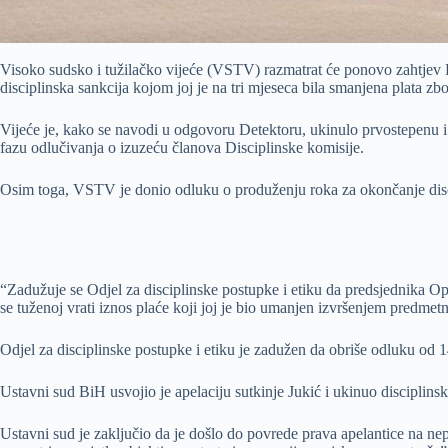
Visoko sudsko i tužilačko vijeće (VSTV) razmatrat će ponovo zahtjev R
disciplinska sankcija kojom joj je na tri mjeseca bila smanjena plata zb
Vijeće je, kako se navodi u odgovoru Detektoru, ukinulo prvostepenu i 
fazu odlučivanja o izuzeću članova Disciplinske komisije.
Osim toga, VSTV je donio odluku o produženju roka za okončanje dis
“Zadužuje se Odjel za disciplinske postupke i etiku da predsjednika O
se tuženoj vrati iznos plaće koji joj je bio umanjen izvršenjem predmet
Odjel za disciplinske postupke i etiku je zadužen da obriše odluku od 
Ustavni sud BiH usvojio je apelaciju sutkinje Jukić i ukinuo disciplin
Ustavni sud je zaključio da je došlo do povrede prava apelantice na ne