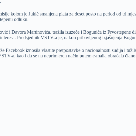
.
je kojom je Jukić smanjena plata za deset posto na period od tri mjese
stepenu odluku.
vić i Davora Martinovića, tražila izuzeće i Bogunića iz Prvostepene di
u interesa. Predsjednik VSTV-a je, nakon pribavljenog izjašnjenja Bogun
 Facebook iznosila vlastite pretpostavke o nacionalnosti sudija i tužil
 VSTV-a, kao i da se na neprimjeren način putem e-maila obraćala članov