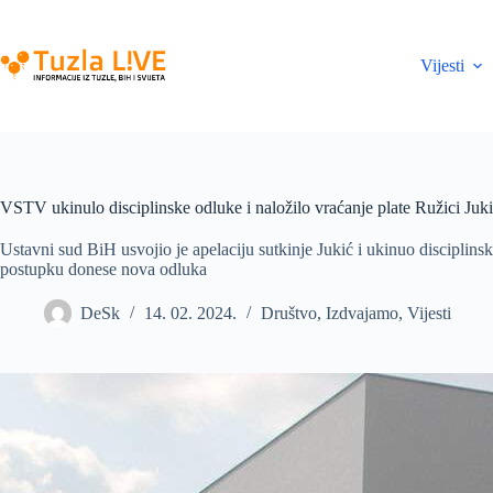
Skip
to
content
Vijesti
VSTV ukinulo disciplinske odluke i naložilo vraćanje plate Ružici Juk
Ustavni sud BiH usvojio je apelaciju sutkinje Jukić i ukinuo disciplin
postupku donese nova odluka
DeSk
14. 02. 2024.
Društvo
,
Izdvajamo
,
Vijesti