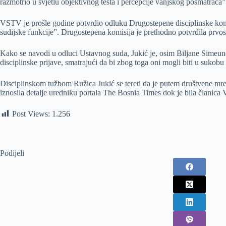
razmotrio u svjetlu objektivnog testa i percepcije vanjskog posmatrača”
VSTV je prošle godine potvrdio odluku Drugostepene disciplinske komisi
sudijske funkcije”. Drugostepena komisija je prethodno potvrdila prvo
Kako se navodi u odluci Ustavnog suda, Jukić je, osim Biljane Simeuno
disciplinske prijave, smatrajući da bi zbog toga oni mogli biti u sukob
Disciplinskom tužbom Ružica Jukić se tereti da je putem društvene mreže
iznosila detalje uredniku portala The Bosnia Times dok je bila članica
Post Views:
1.256
Podijeli