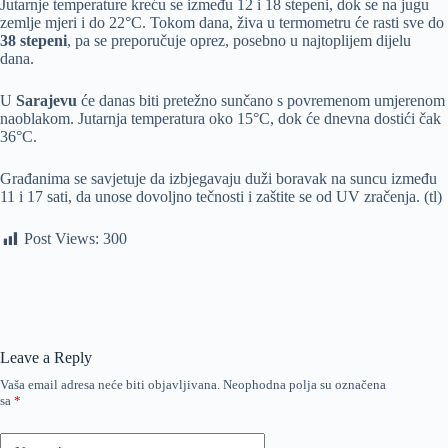
Jutarnje temperature kreću se između 12 i 18 stepeni, dok se na jugu
zemlje mjeri i do 22°C. Tokom dana, živa u termometru će rasti sve do
38 stepeni
, pa se preporučuje oprez, posebno u najtoplijem dijelu
dana.
U
Sarajevu
će danas biti pretežno sunčano s povremenom umjerenom
naoblakom. Jutarnja temperatura oko 15°C, dok će dnevna dostići čak
36°C.
Građanima se savjetuje da izbjegavaju duži boravak na suncu između
11 i 17 sati, da unose dovoljno tečnosti i zaštite se od UV zračenja. (tl)
Post Views:
300
Leave a Reply
Vaša email adresa neće biti objavljivana.
Neophodna polja su označena
sa
*