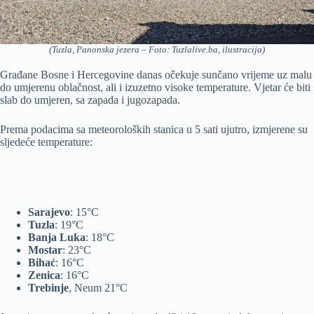
(Tuzla, Panonska jezera – Foto: Tuzlalive.ba, ilustracija)
Građane Bosne i Hercegovine danas očekuje sunčano vrijeme uz malu
do umjerenu oblačnost, ali i izuzetno visoke temperature. Vjetar će biti
slab do umjeren, sa zapada i jugozapada.
Prema podacima sa meteoroloških stanica u 5 sati ujutro, izmjerene su
sljedeće temperature:
Sarajevo
: 15°C
Tuzla
: 19°C
Banja Luka
: 18°C
Mostar
: 23°C
Bihać
: 16°C
Zenica
: 16°C
Trebinje
, Neum 21°C