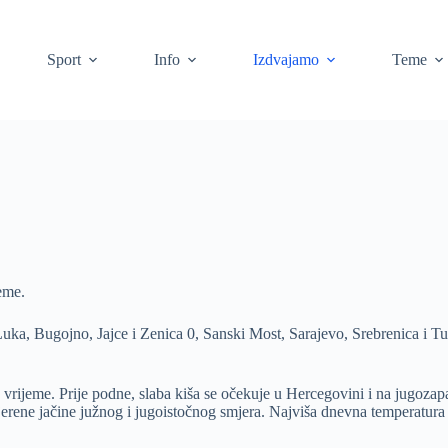
Sport
Info
Izdvajamo
Teme
eme.
uka, Bugojno, Jajce i Zenica 0, Sanski Most, Sarajevo, Srebrenica i Tuz
rijeme. Prije podne, slaba kiša se očekuje u Hercegovini i na jugozap
erene jačine južnog i jugoistočnog smjera. Najviša dnevna temperatura