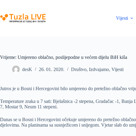
Skip
to
content
Vijesti
Vrijeme: Umjereno oblačno, poslijepodne u većem dijelu BiH kiša
desK
26. 01. 2020.
Društvo
,
Izdvajamo
,
Vijesti
Jutros je u Bosni i Hercegovini bilo umjereno do pretežno oblačno vrij
Temperature zraka u 7 sati: Bjelašnica -2 stepena, Gradačac -1, Banja L
7, Mostar 9, Neum 11 stepeni.
Danas se u Bosni i Hercegovini očekuje umjereno do pretežno oblačno v
djelovima. Na planinama sa susnježicom i snijegom. Vjetar slab do umj