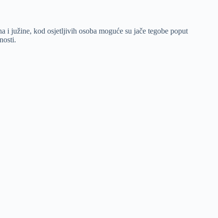
na i južine, kod osjetljivih osoba moguće su jače tegobe poput
nosti.