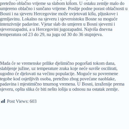
pretežno oblačno vrijeme sa slabom kišom. U ostaku zemlje malo do
umjereno oblačno i sunčano vrijeme. Poslije podne porast oblačnosti u
Bosni i na sjeveru Hercegovine može uvjetovati kišu, pljuskove i
grmljavinu. Lokalno na sjeveru i sjeveroistoku Bosne su moguće
intenzivnije padavine. Vjetar slab do umjeren u Bosni sjeverni i
sjeverozapadni, a u Hercegovini jugozapadni. Najviša dnevna
temperatura od 23 do 29, na jugu od 30 do 36 stupnjeva.
Mada će se vremenske prilike djelimično pogoršati tokom dana,
slabljenje južine, uz temperature zraka koje neće suviše oscilirati,
ugodno će djelovati na većinu populacije. Moguće su povremene
tegobe kod osjetljivih osoba, pretežno zbog povećane naoblake,
padavina i mjestimično tmurnog vremena. U Bosni, izraženije prema
sjeveru, opšta slika će biti nešto lošija u odnosu na ostatak zemlje.
Post Views:
603