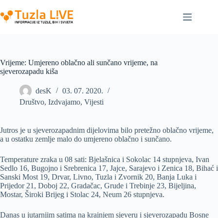
Skip
to
content
Vrijeme: Umjereno oblačno ali sunčano vrijeme, na
sjeverozapadu kiša
desK
03. 07. 2020.
Društvo
,
Izdvajamo
,
Vijesti
Jutros je u sjeverozapadnim dijelovima bilo pretežno oblačno vrijeme,
a u ostatku zemlje malo do umjereno oblačno i sunčano.
Temperature zraka u 08 sati: Bjelašnica i Sokolac 14 stupnjeva, Ivan
Sedlo 16, Bugojno i Srebrenica 17, Jajce, Sarajevo i Zenica 18, Bihać i
Sanski Most 19, Drvar, Livno, Tuzla i Zvornik 20, Banja Luka i
Prijedor 21, Doboj 22, Gradačac, Grude i Trebinje 23, Bijeljina,
Mostar, Široki Brijeg i Stolac 24, Neum 26 stupnjeva.
Danas u jutarnjim satima na krajnjem sjeveru i sjeverozapadu Bosne