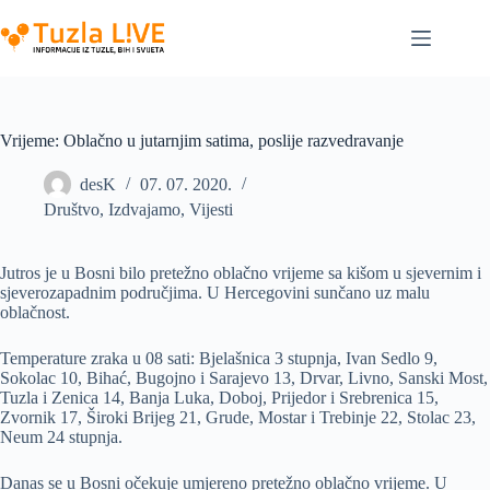
Skip
to
content
Vrijeme: Oblačno u jutarnjim satima, poslije razvedravanje
desK
07. 07. 2020.
Društvo
,
Izdvajamo
,
Vijesti
Jutros je u Bosni bilo pretežno oblačno vrijeme sa kišom u sjevernim i
sjeverozapadnim područjima. U Hercegovini sunčano uz malu
oblačnost.
Temperature zraka u 08 sati: Bjelašnica 3 stupnja, Ivan Sedlo 9,
Sokolac 10, Bihać, Bugojno i Sarajevo 13, Drvar, Livno, Sanski Most,
Tuzla i Zenica 14, Banja Luka, Doboj, Prijedor i Srebrenica 15,
Zvornik 17, Široki Brijeg 21, Grude, Mostar i Trebinje 22, Stolac 23,
Neum 24 stupnja.
Danas se u Bosni očekuje umjereno pretežno oblačno vrijeme. U