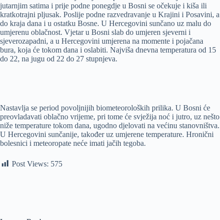
jutarnjim satima i prije podne ponegdje u Bosni se očekuje i kiša ili
kratkotrajni pljusak. Poslije podne razvedravanje u Krajini i Posavini, a
do kraja dana i u ostatku Bosne. U Hercegovini sunčano uz malu do
umjerenu oblačnost. Vjetar u Bosni slab do umjeren sjeverni i
sjeverozapadni, a u Hercegovini umjerena na momente i pojačana
bura, koja će tokom dana i oslabiti. Najviša dnevna temperatura od 15
do 22, na jugu od 22 do 27 stupnjeva.
Nastavlja se period povoljnijih biometeoroloških prilika. U Bosni će
preovladavati oblačno vrijeme, pri tome će svježija noć i jutro, uz nešto
niže temperature tokom dana, ugodno djelovati na većinu stanovništva.
U Hercegovini sunčanije, također uz umjerene temperature. Hronični
bolesnici i meteoropate neće imati jačih tegoba.
Post Views:
575