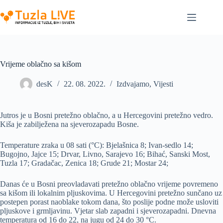
Skip
to
content
Vrijeme oblačno sa kišom
desK
22. 08. 2022.
Izdvajamo
,
Vijesti
Jutros je u Bosni pretežno oblačno, a u Hercegovini pretežno vedro.
Kiša je zabilježena na sjeverozapadu Bosne.
Temperature zraka u 08 sati (°C): Bjelašnica 8; Ivan-sedlo 14;
Bugojno, Jajce 15; Drvar, Livno, Sarajevo 16; Bihać, Sanski Most,
Tuzla 17; Gradačac, Zenica 18; Grude 21; Mostar 24;
Danas će u Bosni preovladavati pretežno oblačno vrijeme povremeno
sa kišom ili lokalnim pljuskovima. U Hercegovini pretežno sunčano uz
postepen porast naoblake tokom dana, što poslije podne može usloviti
pljuskove i grmljavinu. Vjetar slab zapadni i sjeverozapadni. Dnevna
temperatura od 16 do 22, na jugu od 24 do 30 °C.