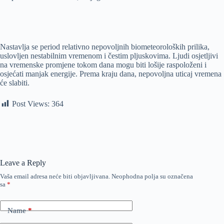
Nastavlja se period relativno nepovoljnih biometeoroloških prilika,
uslovljen nestabilnim vremenom i čestim pljuskovima. Ljudi osjetljivi
na vremenske promjene tokom dana mogu biti lošije raspoloženi i
osjećati manjak energije. Prema kraju dana, nepovoljna uticaj vremena
će slabiti.
Post Views:
364
Leave a Reply
Vaša email adresa neće biti objavljivana.
Neophodna polja su označena
sa
*
Name
*