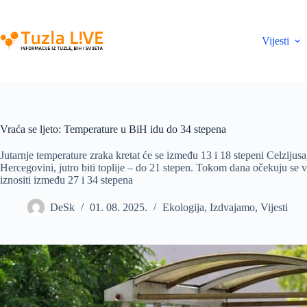
Skip
to
content
Vijesti
Vraća se ljeto: Temperature u BiH idu do 34 stepena
Jutarnje temperature zraka kretat će se između 13 i 18 stepeni Celziju
Hercegovini, jutro biti toplije – do 21 stepen. Tokom dana očekuju se
iznositi između 27 i 34 stepena
DeSk
01. 08. 2025.
Ekologija
,
Izdvajamo
,
Vijesti