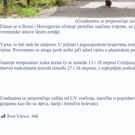
(Građanima se preporučuje zašt
Danas se u Bosni i Hercegovini očekuje pretežno sunčano vrijeme, uz p
vremenske uslove širom zemlje.
Vjetar će biti slab do umjeren. U južnim i jugozapadnim krajevima zeml
vjetar. Povremeno se mogu javiti nešto jači udari vjetra u planinskim pr
Jutarnje temperature zraka kretat će se između 13 i 18 stepeni Celzijus
dnevni maksimumi iznositi između 27 i 34 stepena, s najtoplijim područ
Građanima se preporučuje zaštita od UV zračenja, naročito u popodnevni
grupama kao što su djeca, stariji i hronični bolesnici.
Post Views:
346