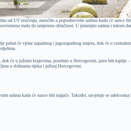
ita od UV zračenja, naročito u popodnevnim satima kada će sunce biti 
ovremenu malu do umjerenu oblačnost. U jutarnjim satima i tokom dana 
je puhat će vjetar zapadnog i jugozapadnog smjera, dok će u centralnim,
edjelima.
a, dok će u južnim krajevima, posebno u Hercegovini, jutro biti toplije
jima u dolinama rijeka i južnoj Hercegovini.
m satima kada će sunce biti najjače. Također, savjetuje se adekvatna h