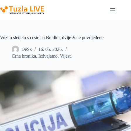
Skip
to
content
Vozilo sletjelo s ceste na Bradini, dvije žene povrijeđene
DeSk
16. 05. 2026.
Crna hronika
,
Izdvajamo
,
Vijesti