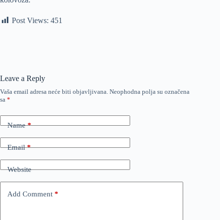
Post Views:
451
Leave a Reply
Vaša email adresa neće biti objavljivana.
Neophodna polja su označena
sa
*
Name
*
Email
*
Website
Add Comment
*